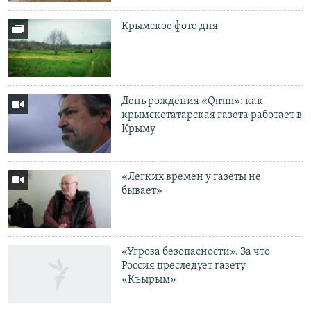
Крымское фото дня
День рождения «Qırım»: как
крымскотатарская газета работает в
Крыму
«Легких времен у газеты не
бывает»
«Угроза безопасности». За что
Россия преследует газету
«Къырым»