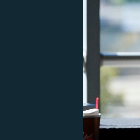
ПОБЕДИТЕЛЕЙ НЕ СУДЯТ?
КРЫМ.НЕПОКОРЕННЫЙ
ELIFBE
УКРАИНСКАЯ ПРОБЛЕМА КРЫМА