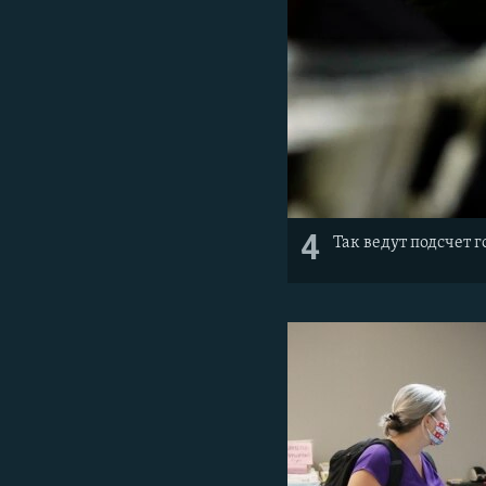
4
Так ведут подсчет г