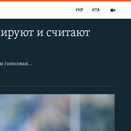
УКР
КТА
нируют и считают
В США состоялись президентские выборы. Победитель определяется по итогам голосования в каждом из 50 штатов и столице страны – Вашингтоне.