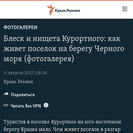
Доступность
ссылки
Вернуться
ФОТОГАЛЕРЕИ
к
НОВОСТИ
Блеск и нищета Курортного: как
основному
СПЕЦПРОЕКТЫ
содержанию
живет поселок на берегу Черного
ВОДА
Вернутся
ГРУЗ 200
моря (фотогалерея)
к
ИСТОРИЯ
КАРТА ВОЕННЫХ ОБЪЕКТОВ КРЫМА
главной
11 августа 2017, 08:34
ЕЩЕ
11 ЛЕТ ОККУПАЦИИ КРЫМА. 11 ИСТОРИЙ СОПРОТИВЛЕНИЯ
навигации
Крым. Реалии
Вернутся
РАДІО СВОБОДА
ИНТЕРАКТИВ
к
Поделиться
КАК ОБОЙТИ БЛОКИРОВКУ
ИНФОГРАФИКА
поиску
Читать без VPN
ТЕЛЕПРОЕКТ КРЫМ.РЕАЛИИ
Українською
СОВЕТЫ ПРАВОЗАЩИТНИКОВ
Туристов в поселке Курортное на юго-восточном
Qırımtatar
ПРОПАВШИЕ БЕЗ ВЕСТИ
берегу Крыма мало. Чем живет поселок в разгар