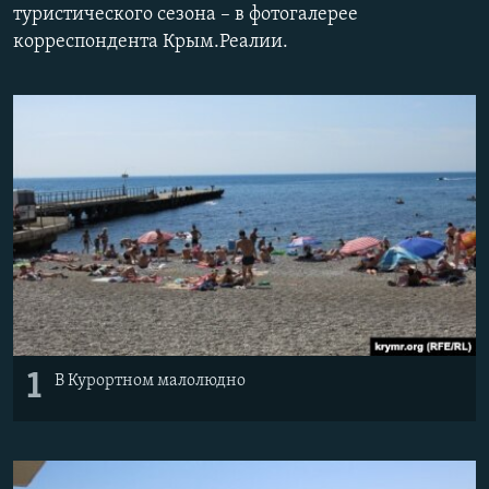
туристического сезона – в фотогалерее
ПРИСОЕДИНЯЙТЕСЬ!
ПОБЕДИТЕЛЕЙ НЕ СУДЯТ?
корреспондента Крым.Реалии.
КРЫМ.НЕПОКОРЕННЫЙ
ELIFBE
УКРАИНСКАЯ ПРОБЛЕМА КРЫМА
Все сайты RFE/RL
1
В Курортном малолюдно