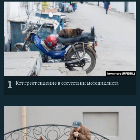
ПРИСОЕДИНЯЙТЕСЬ!
ПОБЕДИТЕЛЕЙ НЕ СУДЯТ?
КРЫМ.НЕПОКОРЕННЫЙ
ELIFBE
УКРАИНСКАЯ ПРОБЛЕМА КРЫМА
Все сайты RFE/RL
1
Кот греет сидение в отсутствии мотоциклиста