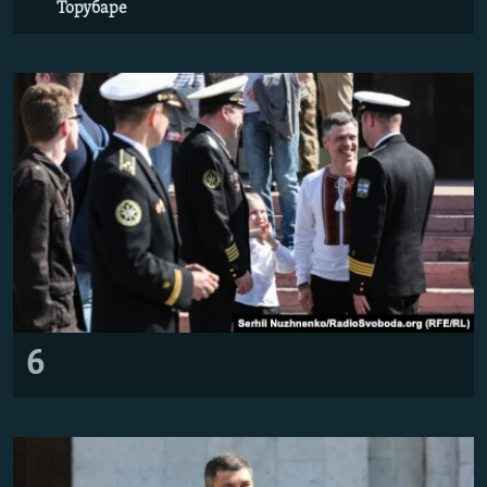
Торубаре
6