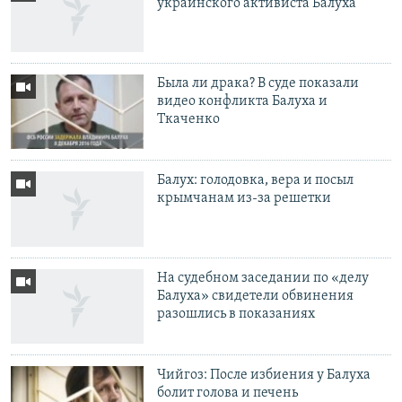
украинского активиста Балуха
Была ли драка? В суде показали
видео конфликта Балуха и
Ткаченко
Балух: голодовка, вера и посыл
крымчанам из-за решетки
На судебном заседании по «делу
Балуха» свидетели обвинения
разошлись в показаниях
Чийгоз: После избиения у Балуха
болит голова и печень