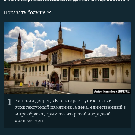
ПРИСОЕДИНЯЙТЕСЬ!
ПОБЕДИТЕЛЕЙ НЕ СУДЯТ?
Показать больше
КРЫМ.НЕПОКОРЕННЫЙ
ELIFBE
УКРАИНСКАЯ ПРОБЛЕМА КРЫМА
Все сайты RFE/RL
1
Ханский дворец в Бахчисарае – уникальный
архитектурный памятник 16 века, единственный в
мире образец крымскотатарской дворцовой
архитектуры