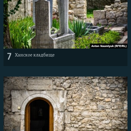
7
Ханское кладбище