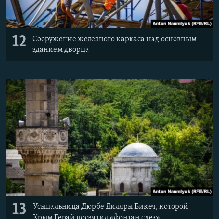
12
Сооружение железного каркаса над основным
зданием дворца
13
Усыпальница Дюрбе Диляры Бикеч, которой
Крым Герай посвятил «фонтан слез»