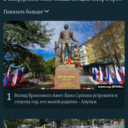
ПРИСОЕДИНЯЙТЕСЬ!
ПОБЕДИТЕЛЕЙ НЕ СУДЯТ?
Показать больше
КРЫМ.НЕПОКОРЕННЫЙ
ELIFBE
УКРАИНСКАЯ ПРОБЛЕМА КРЫМА
Все сайты RFE/RL
1
Взгляд бронзового Амет-Хана Султана устремлен в
сторону гор, его малой родины – Алупки