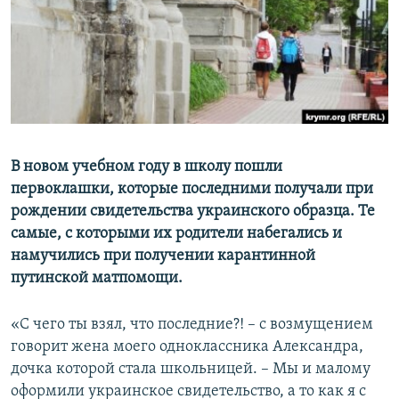
ПРИСОЕДИНЯЙТЕСЬ!
ПОБЕДИТЕЛЕЙ НЕ СУДЯТ?
КРЫМ.НЕПОКОРЕННЫЙ
ELIFBE
УКРАИНСКАЯ ПРОБЛЕМА КРЫМА
Все сайты RFE/RL
В новом учебном году в школу пошли
первоклашки, которые последними получали при
рождении свидетельства украинского образца. Те
самые, с которыми их родители набегались и
намучились при получении карантинной
путинской матпомощи.
«С чего ты взял, что последние?! – с возмущением
говорит жена моего одноклассника Александра,
дочка которой стала школьницей. – Мы и малому
оформили украинское свидетельство, а то как я с