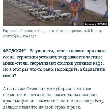
ПРИСОЕДИНЯЙТЕСЬ!
ПОБЕДИТЕЛЕЙ НЕ СУДЯТ?
КРЫМ.НЕПОКОРЕННЫЙ
ELIFBE
Бархатный сезон в Феодосии. Аннексированный Крым,
УКРАИНСКАЯ ПРОБЛЕМА КРЫМА
сентябрь 2024 года
Все сайты RFE/RL
ФЕОДОСИЯ – В сущности, ничего нового: приходит
осень, туристики уезжают, закрываются частные
мини-отели, сворачивают столики уличные кафе.
Но в этот раз что-то рано. Подождите, а бархатный
сезон?
А на пляже Феодосии уже убирают платные
шезлонги и зонтики, на спасательных вышках –
красные флаги: спасатели закончили свою работу,
дальше плавайте на свой страх и риск.