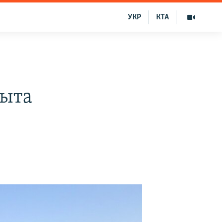
УКР
КТА
рыта