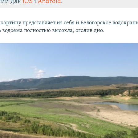
лии для
iOS
і
Android
.
картину представляет из себя и Белогорское водохран
 водоема полностью высохла, оголив дно.