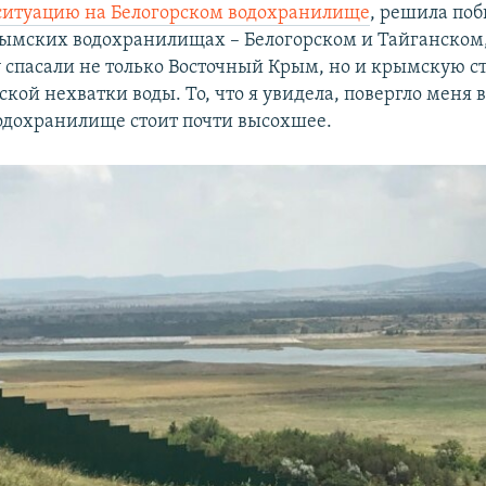
ситуацию на Белогорском водохранилище
, решила поб
ымских водохранилищах – Белогорском и Тайганском,
 спасали не только Восточный Крым, но и крымскую ст
кой нехватки воды. То, что я увидела, повергло меня 
одохранилище стоит почти высохшее.