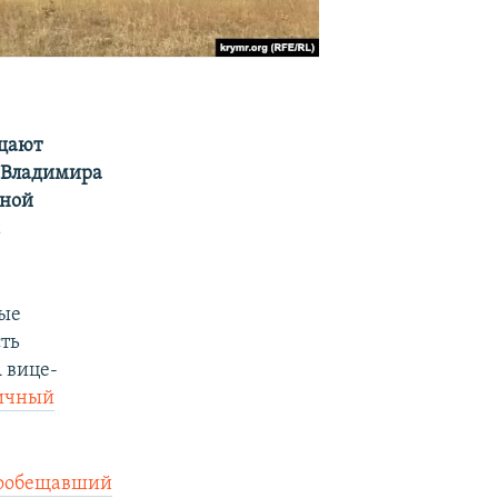
бщают
и Владимира
иной
с
ные
сть
А вице-
тичный
ообещавший