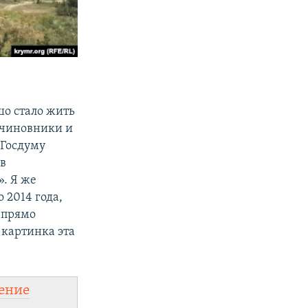
шо стало жить
 чиновники и
 Госдуму
 в
. Я же
 2014 года,
 прямо
 картинка эта
ение