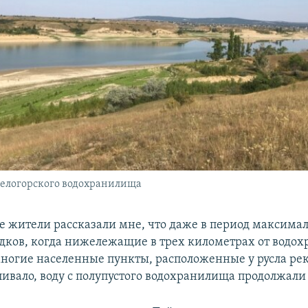
Белогорского водохранилища
е жители рассказали мне, что даже в период максима
дков, когда нижележащие в трех километрах от водо
многие населенные пункты, расположенные у русла ре
ливало, воду с полупустого водохранилища продолжали