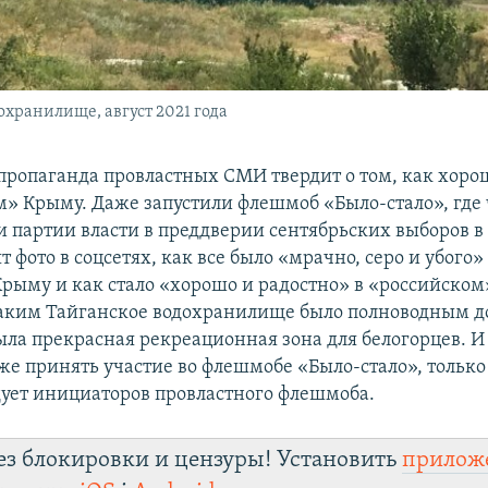
охранилище, август 2021 года
пропаганда провластных СМИ твердит о том, как хоро
м» Крыму. Даже запустили флешмоб «Было-стало», где
и партии власти в преддверии сентябрьских выборов в
т фото в соцсетях, как все было «мрачно, серо и убого»
рыму и как стало «хорошо и радостно» в «российском»
аким Тайганское водохранилище было полноводным до
была прекрасная рекреационная зона для белогорцев. И
оже принять участие во флешмобе «Было-стало», только
дует инициаторов провластного флешмоба.
ез блокировки и цензуры! Установить
прилож