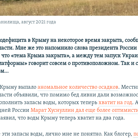
нилища, август 2021 года
одефицита в Крыму на некоторое время закрыта, соо
ласти. Мне же это напомнило слова президента Росси
, что «тема Крыма закрыта», а между тем запуск Укра
атформы» говорит совсем о противоположном. Так и 
ом…
 Крыму выпало
аномальное количество осадков
. Мест
ласти объявили, что помимо бед ливни дали возможно
пополнить запасы воды, которых теперь
хватит на год
. 
дней России
Марат Хуснуллин дал еще более оптимис
заявил, что воды Крыму теперь хватит на два года.
е эти запасы воды, лично мне не понятно. Как блогер,
п