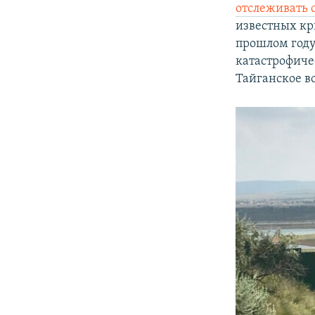
отслеживать 
известных кр
прошлом году
катастрофичес
Тайганское в