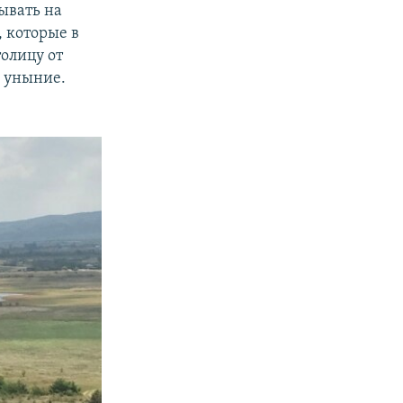
ывать на
 которые в
олицу от
в уныние.