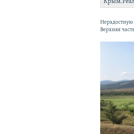
Крым.Реа
Нерадостную 
Верхняя часть