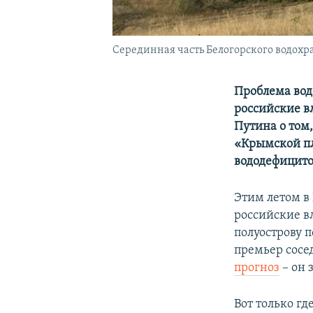
Серединная часть Белогорского водохра
Проблема вод
российские в
Путина о том
«Крымской пл
вододефицит
Этим летом в
российские в
полуострову 
премьер сосе
прогноз
– он 
Вот только гд