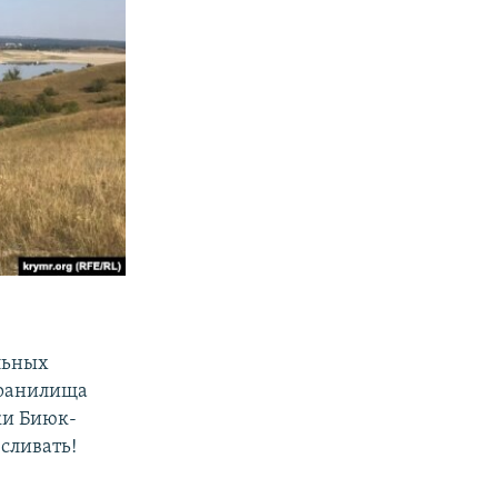
льных
хранилища
ки Биюк-
 сливать!