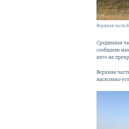
Верхняя часть 
Срединная ча
сообщили мне,
него не прек
Верхняя част
насколько его