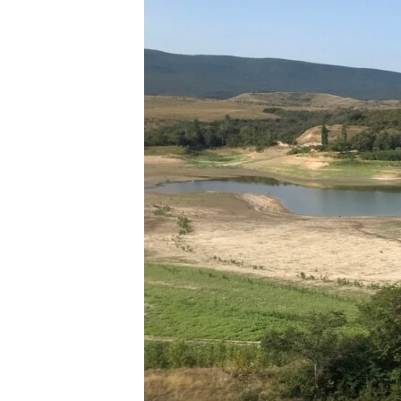
ПОБЕДИТЕЛЕЙ НЕ СУДЯТ?
КРЫМ.НЕПОКОРЕННЫЙ
ELIFBE
УКРАИНСКАЯ ПРОБЛЕМА КРЫМА