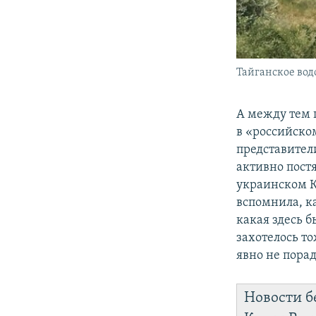
Тайганское вод
А между тем 
в «российско
представител
активно постя
украинском К
вспомнила, к
какая здесь 
захотелось т
явно не пора
Новости б