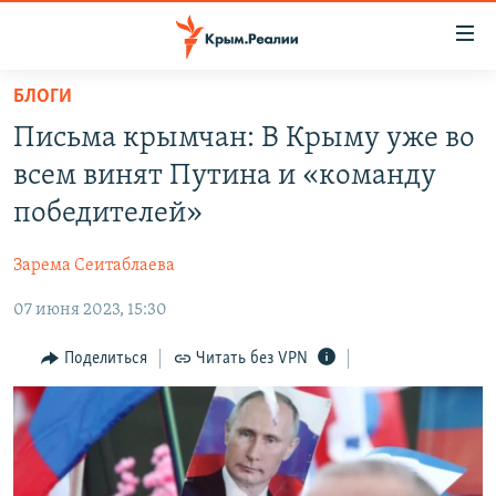
Доступность
ссылки
Вернуться
БЛОГИ
к
НОВОСТИ
Письма крымчан: В Крыму уже во
основному
СПЕЦПРОЕКТЫ
содержанию
всем винят Путина и «команду
ВОДА
Вернутся
ГРУЗ 200
победителей»
к
ИСТОРИЯ
КАРТА ВОЕННЫХ ОБЪЕКТОВ КРЫМА
главной
Зарема Сеитаблаева
ЕЩЕ
11 ЛЕТ ОККУПАЦИИ КРЫМА. 11 ИСТОРИЙ СОПРОТИВЛЕНИЯ
навигации
Вернутся
07 июня 2023, 15:30
РАДІО СВОБОДА
ИНТЕРАКТИВ
к
КАК ОБОЙТИ БЛОКИРОВКУ
ИНФОГРАФИКА
Поделиться
Читать без VPN
поиску
ТЕЛЕПРОЕКТ КРЫМ.РЕАЛИИ
Українською
СОВЕТЫ ПРАВОЗАЩИТНИКОВ
Qırımtatar
ПРОПАВШИЕ БЕЗ ВЕСТИ