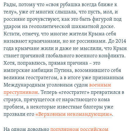
Рады, потому что «своя рубашка всегда ближе к
телу», уже от многих слышала, что пусть, мол, и
россияне прочувствуют, как это быть фигурой под
ударом на геополитической шахматной доске.
Кстати, отмечу, что многие жители Крыма себя
называют крымчанами, но не россиянами. До 2014
года крымчане жили и даже не мыслили, что Крым
станет причиной глобального военного конфликта.
Хотя, поправлюсь, прямая причина – это
имперские амбиции Путина, возомнившего себя
великим геостратегом, а в итоге уже признанным
Международным уголовным судом
военным
преступником
. Теперь «геостратег» превратился в
страуса, прячущегося от нарастающего кома
проблем, а некоторые известные блогеры уже
прозвали его
«Верховным некомандующим»
.
На одном довольно
популярном российском