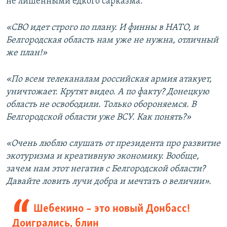
не лишенными едкого сарказма:
й
с
с
л
«СВО идет строго по плану. И финны в НАТО, и
л
а
Белгородская область нам уже не нужна, отличный
а
й
же план!»
й
д
д
«По всем телеканалам российская армия атакует,
уничтожает. Крутят видео. А по факту? Донецкую
область не освободили. Только обороняемся. В
Белгородской области уже ВСУ. Как понять?»
«Очень люблю слушать от президента про развитие
экотуризма и креативную экономику. Вообще,
зачем нам этот негатив с Белгородской области?
Давайте ловить лучи добра и мечтать о величии».
Шебекино – это новый Донбасс!
Доигрались, блин