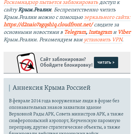
Роскомнадзор пытается заблокировать
доступ к
сайту
Крым.Реалии
.
Беспрепятственно читать
Крым.Реалии можно с помощью
зеркального сайта:
https://d2naio7zgqsh1q.cloudfront.net/
следите за
основными новостями в
Telegram
,
Instagram
и
Viber
Крым.Реалии. Рекомендуем вам
установить VPN
.
Сайт заблокирован?
читать >
Обойдите блокировку!
Аннексия Крыма Россией
В феврале 2014 года вооруженные люди в форме без
опознавательных знаков захватили здание
Верховной Рады АРК, Совета министров АРК, а также
симферопольский аэропорт, Керченскую паромную
переправу, другие стратегические объекты, а также
блокировали действия украинских войск.