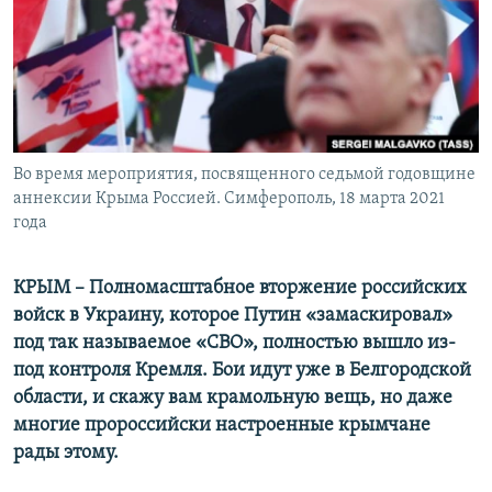
ПРИСОЕДИНЯЙТЕСЬ!
ПОБЕДИТЕЛЕЙ НЕ СУДЯТ?
КРЫМ.НЕПОКОРЕННЫЙ
ELIFBE
УКРАИНСКАЯ ПРОБЛЕМА КРЫМА
Все сайты RFE/RL
Во время мероприятия, посвященного седьмой годовщине
аннексии Крыма Россией. Симферополь, 18 марта 2021
года
КРЫМ – Полномасштабное вторжение российских
войск в Украину, которое Путин «замаскировал»
под так называемое «СВО», полностью вышло из-
под контроля Кремля. Бои идут уже в Белгородской
области, и скажу вам крамольную вещь, но даже
многие пророссийски настроенные крымчане
рады этому.