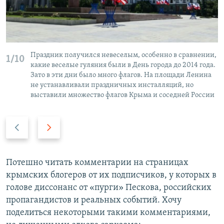
Праздник получился невеселым, особенно в сравнении,
1/10
какие веселые гуляния были в День города до 2014 года.
Зато в эти дни было много флагов. На площади Ленина
не устанавливали праздничных инсталляций, но
выставили множество флагов Крыма и соседней России
П
С
р
л
е
е
д
д
Потешно читать комментарии на страницах
ы
у
крымских блогеров от их подписчиков, у которых в
д
ю
голове диссонанс от «пурги» Пескова, российских
у
щ
пропагандистов и реальных событий. Хочу
щ
и
поделиться некоторыми такими комментариями,
и
й