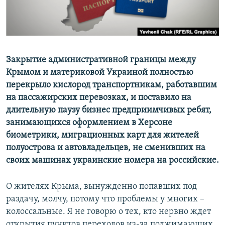
ПРИСОЕДИНЯЙТЕСЬ!
ПОБЕДИТЕЛЕЙ НЕ СУДЯТ?
КРЫМ.НЕПОКОРЕННЫЙ
ELIFBE
Закрытие административной границы между
УКРАИНСКАЯ ПРОБЛЕМА КРЫМА
Крымом и материковой Украиной полностью
Все сайты RFE/RL
перекрыло кислород транспортникам, работавшим
на пассажирских перевозках, и поставило на
длительную паузу бизнес предприимчивых ребят,
занимающихся оформлением в Херсоне
биометрики, миграционных карт для жителей
полуострова и автовладельцев, не сменивших на
своих машинах украинские номера на российские.
О жителях Крыма, вынужденно попавших под
раздачу, молчу, потому что проблемы у многих –
колоссальные. Я не говорю о тех, кто нервно ждет
открытия пунктов переходов из-за поджимающих