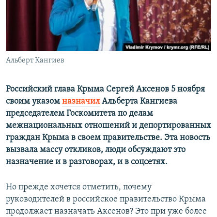
ПРИСОЕДИНЯЙТЕСЬ!
ПОБЕДИТЕЛЕЙ НЕ СУДЯТ?
КРЫМ.НЕПОКОРЕННЫЙ
ELIFBE
Альберт Кангиев
УКРАИНСКАЯ ПРОБЛЕМА КРЫМА
Все сайты RFE/RL
Российский глава Крыма Сергей Аксенов 5 ноября
своим указом
назначил
Альберта Кангиева
председателем Госкомитета по делам
межнациональных отношений и депортированных
граждан Крыма в своем правительстве. Эта новость
вызвала массу откликов, люди обсуждают это
назначение и в разговорах, и в соцсетях.
Но прежде хочется отметить, почему
руководителей в российское правительство Крыма
продолжает назначать Аксенов? Это при уже более