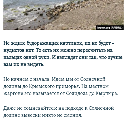
ПРИСОЕДИНЯЙТЕСЬ!
ПОБЕДИТЕЛЕЙ НЕ СУДЯТ?
КРЫМ.НЕПОКОРЕННЫЙ
ELIFBE
УКРАИНСКАЯ ПРОБЛЕМА КРЫМА
Все сайты RFE/RL
Не ждите будоражащих картинок, их не будет –​
нудистов нет. То есть их можно пересчитать на
пальцах одной руки. И выглядят они так, что лучше
вам их не видеть.
Но начнем с начала. Идем мы от Солнечной
долины до Крымского приморья. На местном
жаргоне это называется от Солидола до Кырпыра.
Даже не сомневайтесь: на подходе к Солнечной
долине вывески никто не сменил.