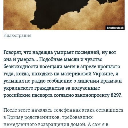
ПРИСОЕДИНЯЙТЕСЬ!
ПОБЕДИТЕЛЕЙ НЕ СУДЯТ?
КРЫМ.НЕПОКОРЕННЫЙ
ELIFBE
Иллюстрация
УКРАИНСКАЯ ПРОБЛЕМА КРЫМА
Все сайты RFE/RL
Говорят, что надежда умирает последней, ну вот
она и умерла… Подобные мысли и чувство
безысходности посещали меня в апреле прошлого
года, когда, находясь на материковой Украине, я
услышал по радио сообщение о лишении крымчан
украинского гражданства за полученные
российские паспорта согласно законопроекту 8297.
После этого началась телефонная атака оставшихся
в Крыму родственников, требовавших
немедленного возвращения домой. А сам я в