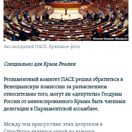
ПРИСОЕДИНЯЙТЕСЬ!
ПОБЕДИТЕЛЕЙ НЕ СУДЯТ?
КРЫМ.НЕПОКОРЕННЫЙ
ELIFBE
УКРАИНСКАЯ ПРОБЛЕМА КРЫМА
Все сайты RFE/RL
Зал заседаний ПАСЕ. Архивное фото
Специально для Крым.Реалии
Регламентный комитет ПАСЕ решил обратиться в
Венецианскую комиссию за разъяснением
относительно того, могут ли «депутаты» Госдумы
России от аннексированного Крыма быть членами
делегации в Парламентской ассамблее.
Между тем присутствие этих депутатов в
Страсбурге является одной из важных