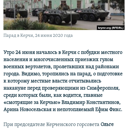
ПРИСОЕДИНЯЙТЕСЬ!
ПОБЕДИТЕЛЕЙ НЕ СУДЯТ?
КРЫМ.НЕПОКОРЕННЫЙ
ELIFBE
Парад в Керчи, 24 июня 2020 года
УКРАИНСКАЯ ПРОБЛЕМА КРЫМА
Все сайты RFE/RL
Утро 24 июня началось в Керчи с побудки местного
населения и многочисленных приезжих гулом
военных вертолетов, пролетавших над районами
города. Видимо, торопились на парад, о подготовке
к которому местные власти отчитывались
накануне перед проверяющими из Симферополя,
среди которых были, как водится, главные
«смотрящие за Керчью» Владимир Константинов,
Арина Новосельская и непотопляемый Ефим Фикс.
При председателе Керченского горсовета
Ольге