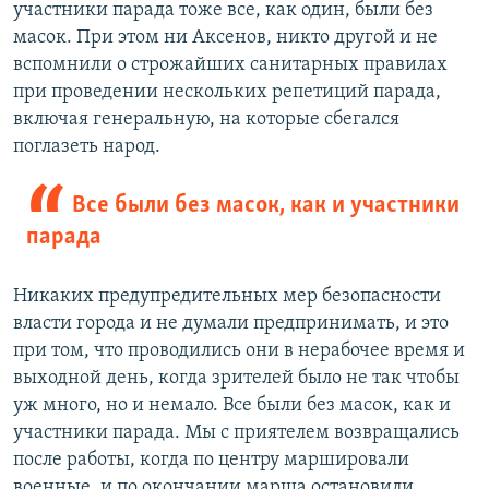
и
й
участники парада тоже все, как один, были без
й
с
масок. При этом ни Аксенов, никто другой и не
с
л
вспомнили о строжайших санитарных правилах
л
а
при проведении нескольких репетиций парада,
а
й
включая генеральную, на которые сбегался
й
д
поглазеть народ.
д
Все были без масок, как и участники
парада
Никаких предупредительных мер безопасности
власти города и не думали предпринимать, и это
при том, что проводились они в нерабочее время и
выходной день, когда зрителей было не так чтобы
уж много, но и немало. Все были без масок, как и
участники парада. Мы с приятелем возвращались
после работы, когда по центру маршировали
военные, и по окончании марша остановили