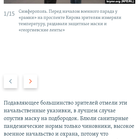
Симферополь. Перед началом военного парада у
1/15
«рамки» на проспекте Кирова зрителям измеряли
температуру, раздавали защитные маски и
«георгиевские ленты»
П
С
р
л
е
е
д
д
Подавляющее большинство зрителей отмели эти
ы
у
начальственные указивки, в лучшем случае
д
ю
опустив маску на подбородок. Блюли санитарные
у
щ
пандемические нормы только чиновники, высокое
щ
и
военное начальство и охрана, потому что