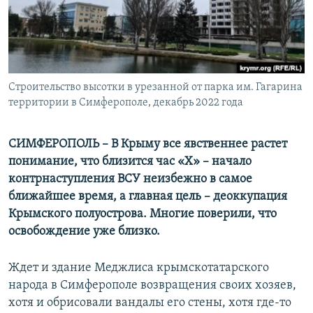
ПРИСОЕДИНЯЙТЕСЬ!
ПОБЕДИТЕЛЕЙ НЕ СУДЯТ?
КРЫМ.НЕПОКОРЕННЫЙ
ELIFBE
Строительство высотки в урезанной от парка им. Гагарина
УКРАИНСКАЯ ПРОБЛЕМА КРЫМА
территории в Симферополе, декабрь 2022 года
Все сайты RFE/RL
СИМФЕРОПОЛЬ – В Крыму все явственнее растет
понимание, что близится час «Х» – начало
контрнаступления ВСУ неизбежно в самое
ближайшее время, а главная цель – деоккупация
Крымского полуострова. Многие поверили, что
освобождение уже близко.
Ждет и здание Меджлиса крымскотатарского
народа в Симферополе возвращения своих хозяев,
хотя и обрисовали вандалы его стены, хотя где-то