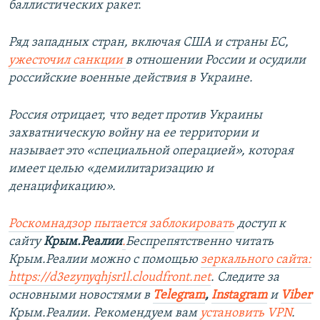
баллистических ракет.
Ряд западных стран, включая США и страны ЕС,
ужесточил санкции
в отношении России и осудили
российские военные действия в Украине.
Россия отрицает, что ведет против Украины
захватническую войну на ее территории и
называет это «специальной операцией», которая
имеет целью «демилитаризацию и
денацификацию».
Роскомнадзор пытается заблокировать
доступ к
сайту
Крым.Реалии
.
Беспрепятственно читать
Крым.Реалии можно с помощью
зеркального сайта:
https://d3ezynyqhjsr1l.cloudfront.net
. Следите за
основными новостями в
Telegram
,
Instagram
и
Viber
Крым.Реалии. Рекомендуем вам
установить VPN
.