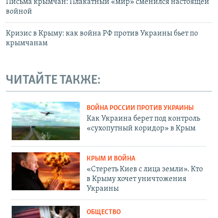
Письма крымчан: Плакатный «мир» сменился настоящей
войной
Кризис в Крыму: как война РФ против Украины бьет по
крымчанам
ЧИТАЙТЕ ТАКЖЕ:
ВОЙНА РОССИИ ПРОТИВ УКРАИНЫ
Как Украина берет под контроль
«сухопутный коридор» в Крым
КРЫМ И ВОЙНА
«Стереть Киев с лица земли». Кто
в Крыму хочет уничтожения
Украины
ОБЩЕСТВО