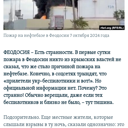
ПРИСОЕДИНЯЙТЕСЬ!
ПОБЕДИТЕЛЕЙ НЕ СУДЯТ?
КРЫМ.НЕПОКОРЕННЫЙ
ELIFBE
Пожар на нефтебазе в Феодосии 7 октября 2024 года
УКРАИНСКАЯ ПРОБЛЕМА КРЫМА
Все сайты RFE/RL
ФЕОДОСИЯ – Есть странности. В первые сутки
пожара в Феодосии никто из крымских властей не
сказал, что же стало причиной пожара на
нефтебазе. Конечно, в соцсетях трындят, что
«прилетели укр-беспилотники и вот!». Но
официальной информации нет. Почему? Это
странно! Обычно верещали, даже если тех
беспилотников и близко не было, – тут тишина.
Подозрительно. Еще местные жители, которые
слышали взрывы в ту ночь, сказали однозначно: это