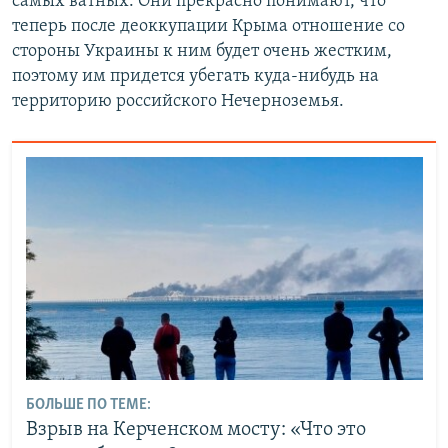
самых ватных. Они прекрасно понимают, что
й
д
теперь после деоккупации Крыма отношение со
д
стороны Украины к ним будет очень жестким,
поэтому им придется убегать куда-нибудь на
территорию российского Нечерноземья.
БОЛЬШЕ ПО ТЕМЕ:
Взрыв на Керченском мосту: «Что это