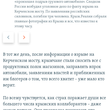
«произошел подрыв грузового автомобиля». Следком
России возбудил уголовное дело по факту взрыва на
Керченском мосту. По заявлениям российских
силовиков, погибли три человека. Крым.Реалии собрали
главные фотографии из Крыма и все, что известно к
этому часу.
П
С
р
л
е
е
д
д
В тот же день, после информации о взрыве на
ы
у
Керченском мосту, крымчане стали сносить все с
д
ю
продуктовых полок магазинов, заправлять впрок
у
щ
автомобили, заявлениям властей и приближенных
щ
и
им блогеров о том, что всего хватит – уже мало кто
и
й
верит.
й
с
с
л
По всему чувствуется, как страх поражает души все
л
а
большего числа крымских коллаборантов – даже
а
й