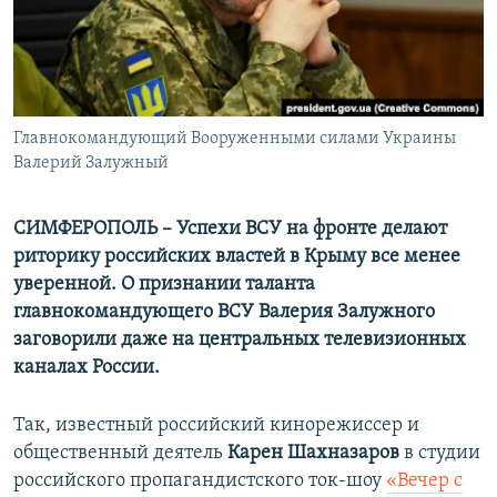
ПРИСОЕДИНЯЙТЕСЬ!
ПОБЕДИТЕЛЕЙ НЕ СУДЯТ?
КРЫМ.НЕПОКОРЕННЫЙ
ELIFBE
Главнокомандующий Вооруженными силами Украины
УКРАИНСКАЯ ПРОБЛЕМА КРЫМА
Валерий Залужный
Все сайты RFE/RL
СИМФЕРОПОЛЬ –
Успехи ВСУ на фронте делают
риторику российских властей в Крыму все менее
уверенной. О признании таланта
главнокомандующего ВСУ Валерия Залужного
заговорили даже на центральных телевизионных
каналах России.
Так, известный российский кинорежиссер и
общественный деятель
Карен Шахназаров
в студии
российского пропагандистского ток-шоу
«Вечер с