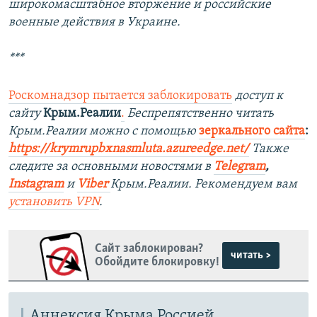
широкомасштабное вторжение и российские
военные действия в Украине.
***
Роскомнадзор пытается заблокировать
доступ к
сайту
Крым.Реалии
.
Беспрепятственно читать
Крым.Реалии можно с помощью
зеркального сайта
:
https://krymrupbxnasmluta.azureedge.net/
Также
следите за основными новостями в
Telegram
,
Instagram
и
Viber
Крым.Реалии. Рекомендуем вам
установить
VPN
.
Сайт заблокирован?
читать >
Обойдите блокировку!
Аннексия Крыма Россией