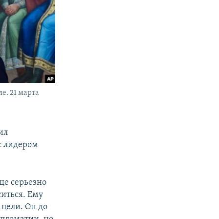
е. 21 марта
ил
с лидером
бще серьезно
ситься. Ему
цели. Он до