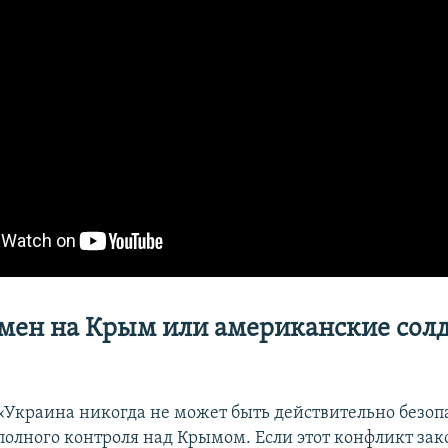
мен на Крым или американские солд
«Украина никогда не может быть действительно безоп
полного контроля над Крымом. Если этот конфликт зак