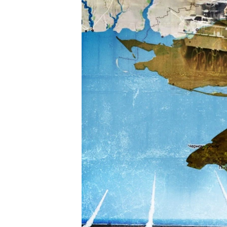
ПОБЕДИТЕЛЕЙ НЕ СУДЯТ?
КРЫМ.НЕПОКОРЕННЫЙ
ELIFBE
УКРАИНСКАЯ ПРОБЛЕМА КРЫМА