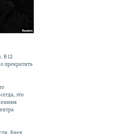
 В 12
но прекратить
то
сегда, это
ижениям
Центра
сти. Киев