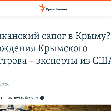
канский сапог в Крыму?
ождения Крымского
строва – эксперты из СШ
н
 20:26
ся
Читать без VPN