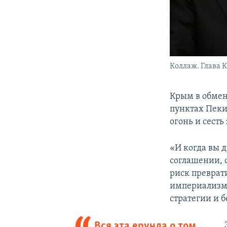
Коллаж. Глава
Крым в обмен
пунктах Пекин
огонь и сесть
«И когда вы 
соглашении, с
риск преврат
империализма
стратегии и 
Вся эта ерунда о том,