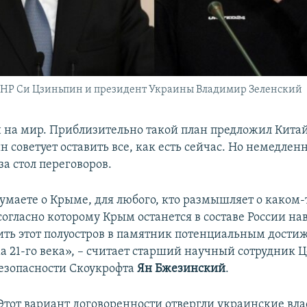
 КНР Си Цзиньпин и президент Украины Владимир Зеленский
 на мир. Приблизительно такой план предложил Китай.
 советует оставить все, как есть сейчас. Но немедлен
 за стол переговоров.
думаете о Крыме, для любого, кто размышляет о каком-
огласно которому Крым останется в составе России нав
ить этот полуостров в памятник потенциальным дост
 21-го века», – считает старший научный сотрудник 
безопасности Скоукрофта
Ян Бжезинский
.
Этот вариант договоренности отвергли украинские вла