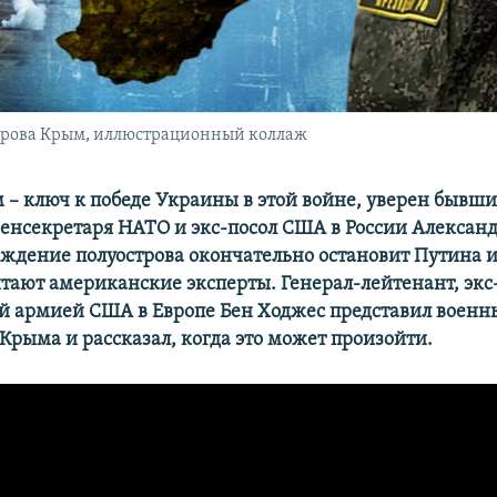
трова Крым, иллюстрационный коллаж
– ключ к победе Украины в этой войне, уверен бывш
генсекретаря НАТО и экс-посол США в России Александ
ождение полуострова окончательно остановит Путина 
итают американские эксперты. Генерал-лейтенант, экс
 армией США в Европе Бен Ходжес представил военн
Крыма и рассказал, когда это может произойти.