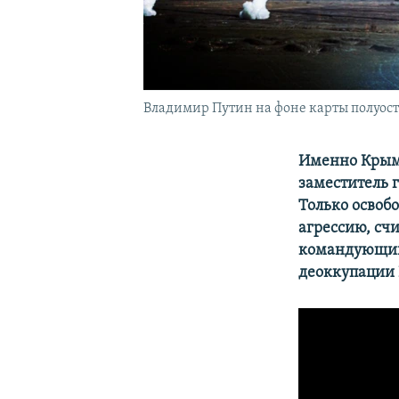
Владимир Путин на фоне карты полуос
Именно Крым 
заместитель 
Только освоб
агрессию, сч
командующий
деоккупации 