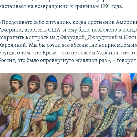
настаивает на возвращении к границам 1991 года.
«Представьте себе ситуацию, когда противник Америки
Америки, вторгся в США, и ему было позволено в конц
сохранить контроль над Флоридой, Джорджией и Южн
Каролиной. Мы бы сочли это абсолютно неприемлемым.
ерунда о том, что Крым – это не совсем Украина, что эт
Россия, это было опровергнуто миллион раз», – говори