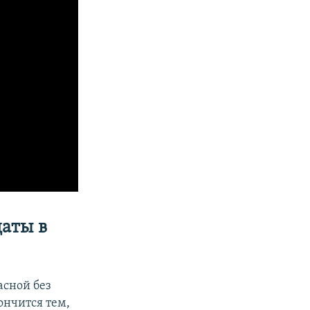
аты в
асной без
ончится тем,