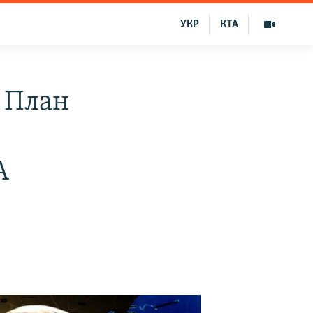
УКР
КТА
 План
А