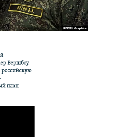
ий
ер Вершбоу.
и российскую
-
ый план