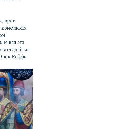
, враг
е конфликта
ой
 И вся эта
о всегда была
т Люк Коффи.