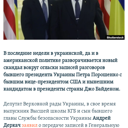
ПРИСОЕДИНЯЙТЕСЬ!
ПОБЕДИТЕЛЕЙ НЕ СУДЯТ?
КРЫМ.НЕПОКОРЕННЫЙ
ELIFBE
УКРАИНСКАЯ ПРОБЛЕМА КРЫМА
Все сайты RFE/RL
В последние недели в украинской, да и в
американской политике разворачивается новый
скандал вокруг огласки записей разговоров
бывшего президента Украины Петра Порошенко с
бывшим вице-президентом США и нынешним
кандидатом в президенты страны Джо Байденом.
Депутат Верховной рады Украины, в свое время
выпускник Высшей школы КГБ и сын бывшего
главы Службы безопасности Украины
Андрей
Деркач
заявил
о передаче записей в Генеральную