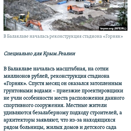
ПРИСОЕДИНЯЙТЕСЬ!
ПОБЕДИТЕЛЕЙ НЕ СУДЯТ?
КРЫМ.НЕПОКОРЕННЫЙ
ELIFBE
В Балаклаве началась реконструкция стадиона «Горняк»
УКРАИНСКАЯ ПРОБЛЕМА КРЫМА
Все сайты RFE/RL
Специально для Крым.Реалии
В Балаклаве началась масштабная, на сотни
миллионов рублей, реконструкция стадиона
«Горняк». Спустя месяц он оказался затопленным
грунтовыми водами –​ приезжие проектировщики
не учли особенности места расположения данного
спортивного сооружения. Местные жители
удивляются безалаберному подходу строителей, а
архитекторы заявляют, что из-за находящихся
рядом больницы, жилых домов и детского сада