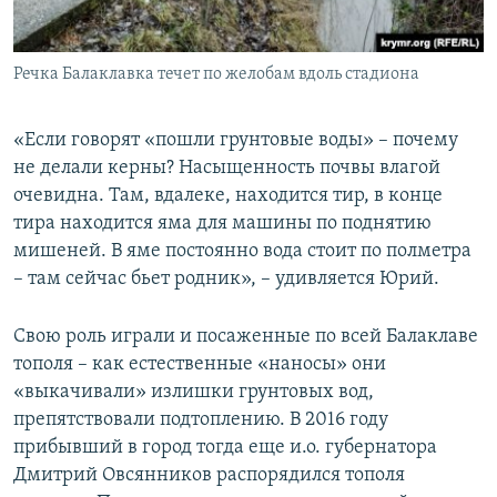
Речка Балаклавка течет по желобам вдоль стадиона
«Если говорят «пошли грунтовые воды» – почему
не делали керны? Насыщенность почвы влагой
очевидна. Там, вдалеке, находится тир, в конце
тира находится яма для машины по поднятию
мишеней. В яме постоянно вода стоит по полметра
– там сейчас бьет родник», – удивляется Юрий.
Свою роль играли и посаженные по всей Балаклаве
тополя – как естественные «наносы» они
«выкачивали» излишки грунтовых вод,
препятствовали подтоплению. В 2016 году
прибывший в город тогда еще и.о. губернатора
Дмитрий Овсянников распорядился тополя