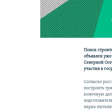
Поиск строит
объявлен уже
Северной Осе
участия в го
Согласно рос
построить тр
конечную дат
подготовител
парка пытали