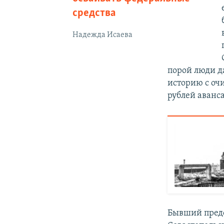
средства
Надежда Исаева
порой люди да
историю с оч
рублей аванс
Бывший предс