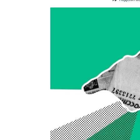
ПОБЕДИТЕЛЕЙ НЕ СУДЯТ?
КРЫМ.НЕПОКОРЕННЫЙ
ELIFBE
УКРАИНСКАЯ ПРОБЛЕМА КРЫМА