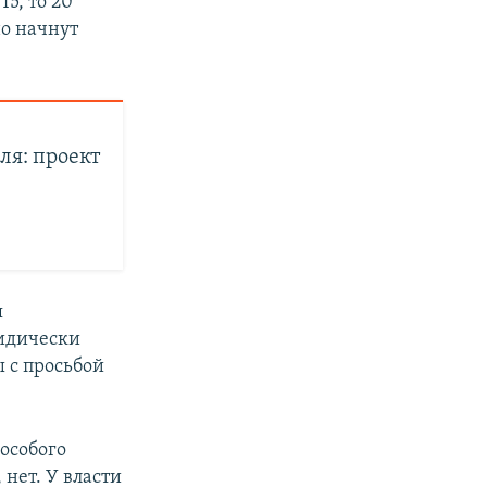
15, то 20
но начнут
ля: проект
я
ридически
 с просьбой
 особого
 нет. У власти