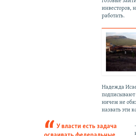
готовые зайти
инвесторов, н
работать.
Надежда Исаев
подписывают 
ничем не обя
назвать эти 
У власти есть задача
осваивать федеральные