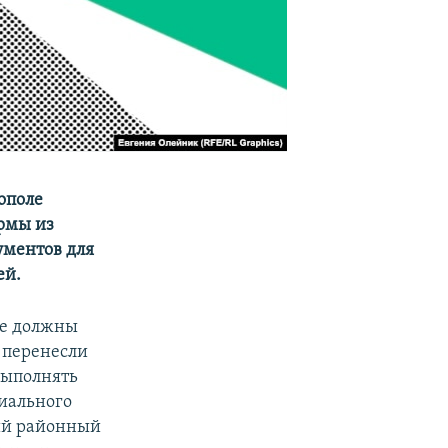
ополе
ирмы из
ументов для
ей.
ле должны
 перенесли
выполнять
риального
кий районный