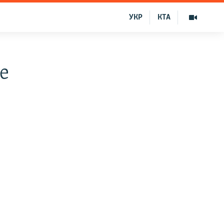
УКР
КТА
е