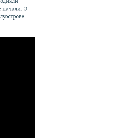
подняли
е начали. О
луострове