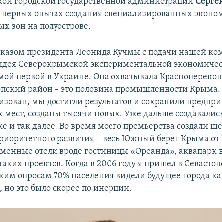
кой городской государственной администрации
Серге
 первых опытах создания специализированных эконо
 зон на полуострове.
у указом президента Леонида Кучмы с подачи нашей к
идея Северокрымской экспериментальной экономиче
мой первой в Украине. Она охватывала Красноперекоп
пский район – это половина промышленности Крыма.
изован, мы достигли результатов и сохранили предпри
х мест, созданы тысячи новых. Уже дальше создавалис
е и так далее. Во время моего премьерства создали ше
риоритетного развития – весь Южный берег Крыма от 
менные отели вроде гостиницы «Ореанда», аквапарк в
 таких проектов. Когда в 2006 году я пришел в Севастоп
ким опросам 70% населения видели будущее города ка
 но это было скорее по инерции.