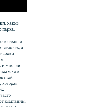
лии
, какие
 парка.
йствительно
т строить, а
т сроки
ыл
, и многие
топольским
ектной
, которая
их
часто
ают компании,