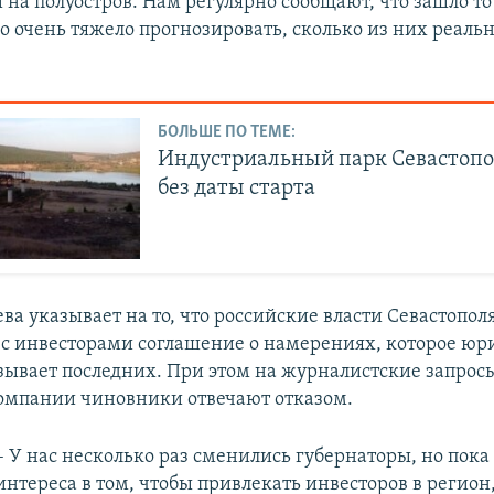
 на полуостров. Нам регулярно сообщают, что зашло то 
о очень тяжело прогнозировать, сколько из них реаль
БОЛЬШЕ ПО ТЕМЕ:
Индустриальный парк Севастопо
без даты старта
а указывает на то, что российские власти Севастопол
с инвесторами соглашение о намерениях, которое ю
зывает последних. При этом на журналистские запросы
компании чиновники отвечают отказом.
– У нас несколько раз сменились губернаторы, но пока
интереса в том, чтобы привлекать инвесторов в регион,