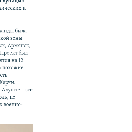
й Куницын
мических и
оманды была
ской зоны
ск, Армянск,
 Проект был
ятия на 12
ь похожие
сть
Керчи.
 Алуште – все
оль, по
к военно-