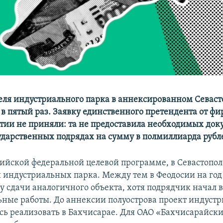
еля индустриального парка в аннексированном Севаст
 в пятый раз. Заявку единственного претендента от ф
тии не приняли: та не предоставила необходимых док
сударственных подрядах на сумму в полмиллиарда рубл
сийской федеральной целевой программе, в Севастопо
и индустриальных парка. Между тем в Феодосии на год
у сдачи аналогичного объекта, хотя подрядчик начал 
ьные работы. До аннексии полуострова проект индуст
сь реализовать в Бахчисарае. Для ОАО «Бахчисарайс