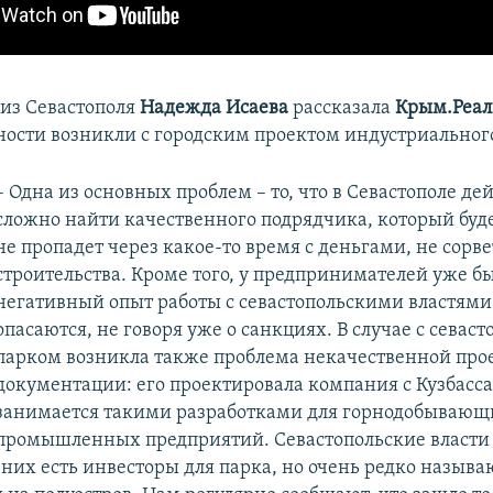
из Севастополя
Надежда Исаева
рассказала
Крым.Реа
ости возникли с городским проектом индустриального
– Одна из основных проблем – то, что в Севастополе де
сложно найти качественного подрядчика, который буде
не пропадет через какое-то время с деньгами, не сорве
строительства. Кроме того, у предпринимателей уже б
негативный опыт работы с севастопольскими властями
опасаются, не говоря уже о санкциях. В случае с севас
парком возникла также проблема некачественной про
документации: его проектировала компания с Кузбасса
занимается такими разработками для горнодобывающ
промышленных предприятий. Севастопольские власти 
у них есть инвесторы для парка, но очень редко назыв