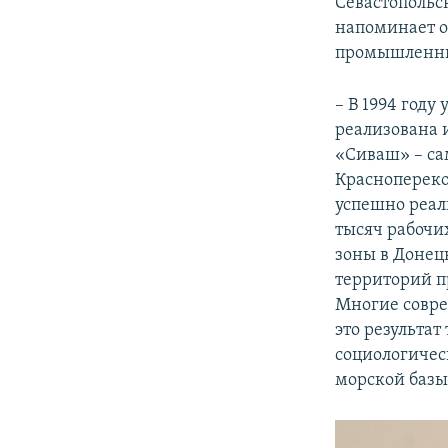
Севастопольс
напоминает о
промышленных
– В 1994 год
реализована 
«Сиваш» – са
Краснопереко
успешно реал
тысяч рабочи
зоны в Донецк
территорий п
Многие совре
это результат
социологичес
морской базы,