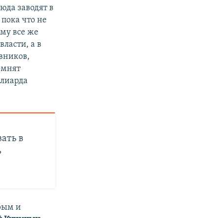
юда заводят в
пока что не
ыму все же
ласти, а в
вников,
омнят
ллиарда
ать в
ь
рым и