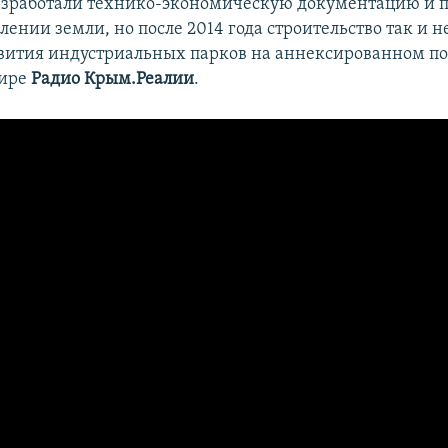
зработали технико-экономическую документацию и 
лении земли, но после 2014 года строительство так и н
вития индустриальных парков на аннексированном по
фире
Радио Крым.Реалии
.