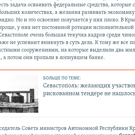
есть задача осваивать федеральные средства, которые с
больших количествах, а желания развивать экономику 
видно. Но и это освоение получается у них плохо. В Кр
проще, у них нет постоянной ротации исполнительной в
Севастополе очень большая текучка кадров среди чино
же не успевают вникнуть в суть дела. К тому же все п
истными сооружениями, на которые выделили два ми
а, а потом они пропали в лопнувшем банке.
БОЛЬШЕ ПО ТЕМЕ:
Севастополь: желающих участвов
рискованном тендере не нашлос
едатель Совета министров Автономной Республики К