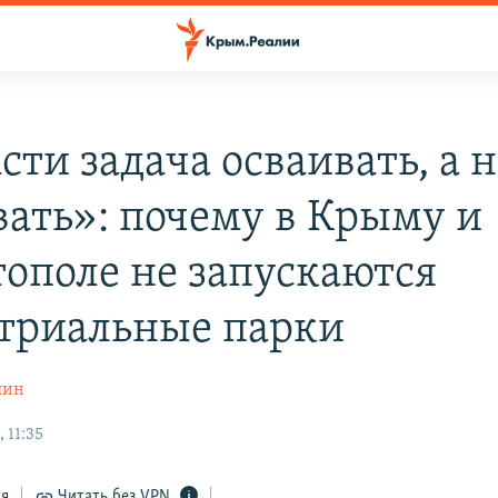
сти задача осваивать, а н
вать»: почему в Крыму и
тополе не запускаются
триальные парки
шин
 11:35
ся
Читать без VPN