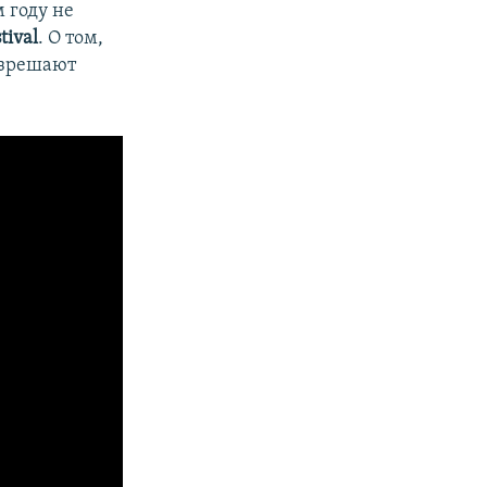
 году не
tival
. О том,
азрешают