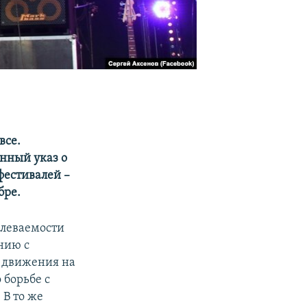
все.
енный указ о
фестивалей –
бре.
олеваемости
нию с
 движения на
 борьбе с
 В то же