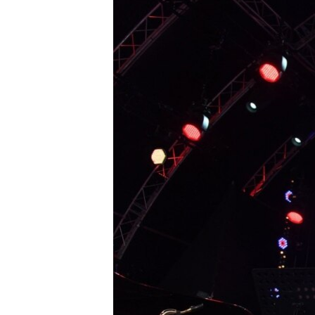
ПОБЕДИТЕЛЕЙ НЕ СУДЯТ?
КРЫМ.НЕПОКОРЕННЫЙ
ELIFBE
УКРАИНСКАЯ ПРОБЛЕМА КРЫМА