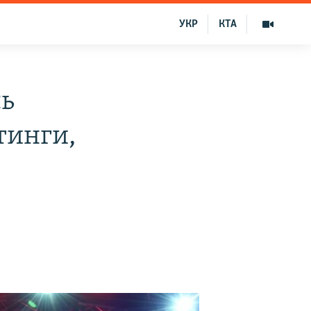
УКР
КТА
сь
тинги,