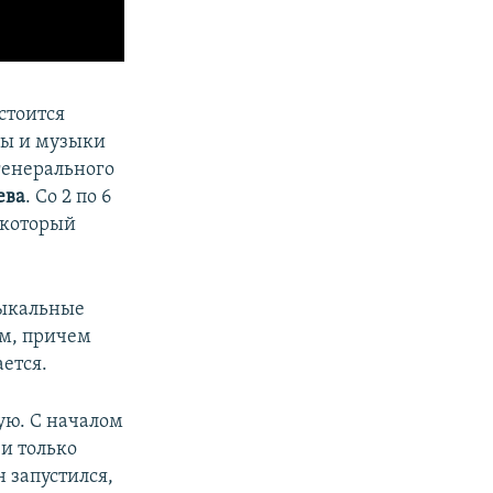
стоится
уры и музыки
 генерального
ева
. Со 2 по 6
 который
зыкальные
ом, причем
ется.
ую. С началом
 и только
 запустился,