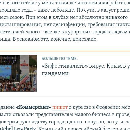
и в итоге сейчас у меня такая же интенсивная работа, к
прошлые годы – даже побольше. По сути, в август реш
весь сезон. При этом в клубах нет абсолютно никакого
дистанцирования, нет дезинфекции, требования никто
осетителей много – все же в курортных городах людя
ища. В основном это, конечно, приезжие.
БОЛЬШЕ ПО ТЕМЕ:
«Зафестивалить» вирус: Крым в 
пандемии
здание
«Коммерсант»
пишет
о курьезе в Феодосии: ме
ласти отказали представителям малого бизнеса в пров
оверии руководству города, однако попутно, по сути, 
tebel Jazz Party
. Крымский пророссийский блогер и ак