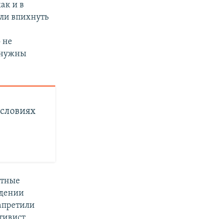
ак и в
или впихнуть
 не
м нужны
условиях
стные
едении
запретили
тивист