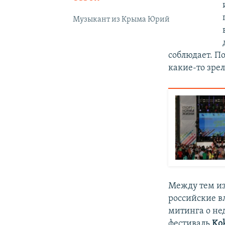
Музыкант из Крыма Юрий
соблюдает. П
какие-то зрел
Между тем и
российские в
митинга о нед
фестиваль
Kok