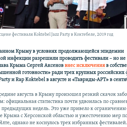
ене фестиваля Koktebel Jazz Party в Коктебеле, 2019 год
ванном Крыму в условиях продолжающейся эпидемии
ой инфекции разрешили проводить фестивали – но не 
лава Крыма Сергей Аксенов
внес исключения
в собств
шенной готовности» ради трех крупных российских 
 Party и Rap Koktebel в августе и «Тавриды-АРТ» в сентя
ередине августа в Крыму произошел резкий скачок заб
м: официальная статистика почти удвоилась по сравне
 предыдущих недель. Это уже привело к ограничению
 Крыма с Херсонской областью и ужесточению мер по
лте, однако не коснулось трех избранных фестивалей.