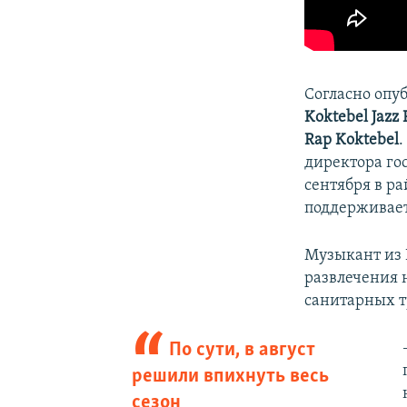
Согласно опуб
Koktebel Jazz 
Rap Koktebel
.
директора го
сентября в р
поддерживает
Музыкант из
развлечения 
санитарных т
По сути, в август
решили впихнуть весь
сезон