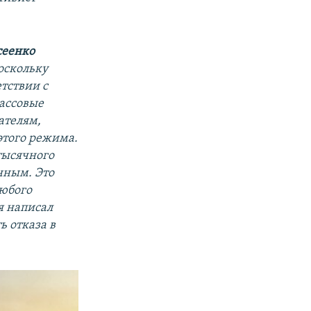
сеенко
поскольку
тствии с
ассовые
ателям,
этого режима.
тысячного
онным. Это
любого
я написал
ь отказа в