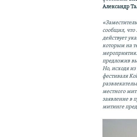
Александр Та
«Заместитель
сообщил, что 
действует ук
которым на т
мероприятия.
предложив вы
Но, исходя и
фестиваля Kok
развлекатель
местного мити
заявление в 
митинге пре