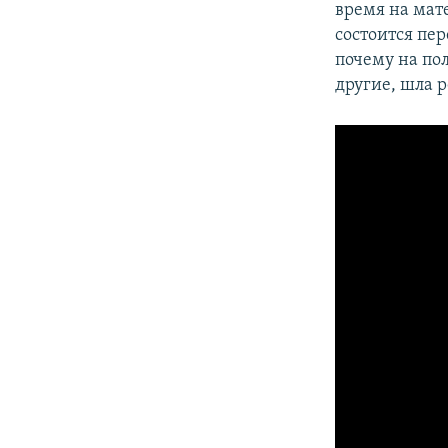
время на мат
состоится пе
почему на по
другие, шла 