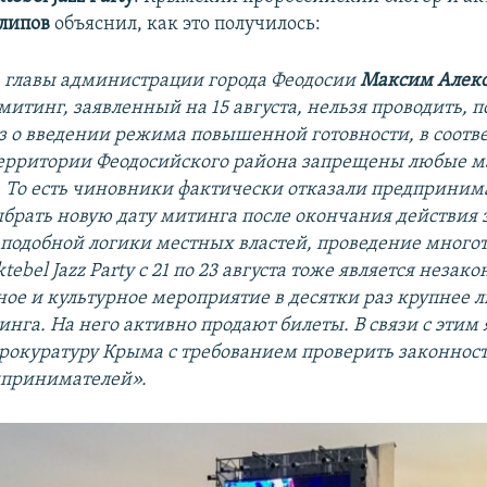
липов
объяснил, как это получилось:
 главы администрации города Феодосии
Максим Алек
митинг, заявленный на 15 августа, нельзя проводить, 
аз о введении режима повышенной готовности, в соотве
ерритории Феодосийского района запрещены любые м
 То есть чиновники фактически отказали предприним
брать новую дату митинга после окончания действия 
з подобной логики местных властей, проведение много
tebel Jazz Party с 21 по 23 августа тоже является незак
ное и культурное мероприятие в десятки раз крупнее 
нга. На него активно продают билеты. В связи с этим 
прокуратуру Крыма с требованием проверить законност
дпринимателей».