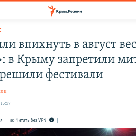
С
ли впихнуть в август ве
»: в Крыму запретили ми
зрешили фестивали
шин
 15:37
ся
Читать без VPN