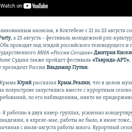
ликованным анонсам, в Коктебеле с 21 по 23 августа со
Party
, а 25 августа – фестиваль молодежной рэп-культ
 Оба проходят под эгидой российского телеведущего и
сударственного
МИА «Россия Сегодня»
Дмитрия Кисел
айоне Судака также пройдет фестиваль
«Таврида-АРТ»
,
 президент России
Владимир Путин
.
 Крыма
Юрий
рассказал
Крым.Реалии
, что в целом му
на полуострове запустились вместе с курортным сезон
ребований, по его наблюдениям, никто не придержива
– Я работаю в двух кавер-группах, усиленно концертир
пандемии, в апреле-мае, работы не было, в июне тоже,
начиная с июля-августа работы много. Курортный сезон