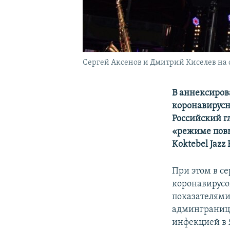
Сергей Аксенов и Дмитрий Киселев на сц
В аннексиро
коронавирусн
Российский г
«режиме повы
Koktebel Jazz
При этом в с
коронавирусо
показателями
админгранице
инфекцией в Я