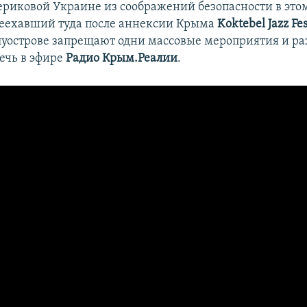
ериковой Украине из соображений безопасности в этом
реехавший туда после аннексии Крыма
Koktebel Jazz Fes
луострове запрещают одни массовые мероприятия и р
речь в эфире
Радио Крым.Реалии
.