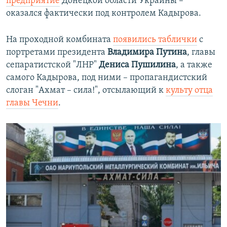
предприятие
Донецкой области Украины –
оказался фактически под контролем Кадырова.
На проходной комбината
появились таблички
с
портретами президента
Владимира Путина
, главы
сепаратистской "ЛНР"
Дениса Пушилина
, а также
самого Кадырова, под ними – пропагандистский
слоган "Ахмат – сила!", отсылающий к
культу отца
главы Чечни
.