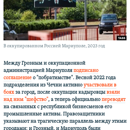
ПРИСОЕДИНЯЙТЕСЬ!
ПОБЕДИТЕЛЕЙ НЕ СУДЯТ?
КРЫМ.НЕПОКОРЕННЫЙ
ELIFBE
УКРАИНСКАЯ ПРОБЛЕМА КРЫМА
Все сайты RFE/RL
В оккупированном Россией Мариуполе, 2023 год
Между Грозным и оккупационной
администрацией Мариуполя
подписано
соглашение
о "побратимстве". Весной 2022 года
подразделения из Чечни активно
участвовали в
боях
за город, после оккупации кадыровцы
взяли
над ним "шефство"
, а теперь официально
переводят
на связанных с республикой бизнесменов его
промышленные активы. Правозащитники
указывают на трагическую параллель между этими
городами: и Грозный, и Мариуполь были