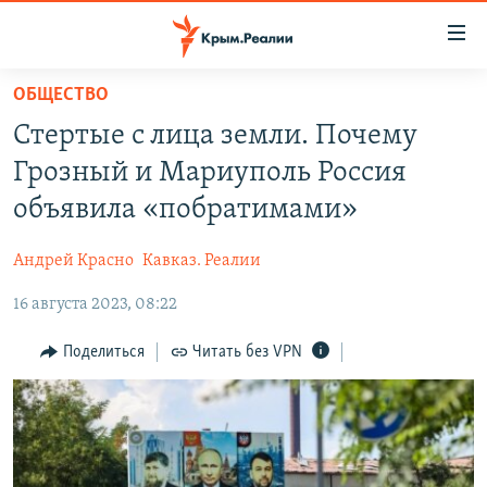
Доступность
ссылки
Вернуться
ОБЩЕСТВО
к
НОВОСТИ
Стертые с лица земли. Почему
основному
СПЕЦПРОЕКТЫ
содержанию
Грозный и Мариуполь Россия
ВОДА
Вернутся
ГРУЗ 200
объявила «побратимами»
к
ИСТОРИЯ
КАРТА ВОЕННЫХ ОБЪЕКТОВ КРЫМА
главной
Андрей Красно
Кавказ. Реалии
ЕЩЕ
11 ЛЕТ ОККУПАЦИИ КРЫМА. 11 ИСТОРИЙ СОПРОТИВЛЕНИЯ
навигации
Вернутся
16 августа 2023, 08:22
РАДІО СВОБОДА
ИНТЕРАКТИВ
к
КАК ОБОЙТИ БЛОКИРОВКУ
ИНФОГРАФИКА
Поделиться
Читать без VPN
поиску
ТЕЛЕПРОЕКТ КРЫМ.РЕАЛИИ
Українською
СОВЕТЫ ПРАВОЗАЩИТНИКОВ
Qırımtatar
ПРОПАВШИЕ БЕЗ ВЕСТИ