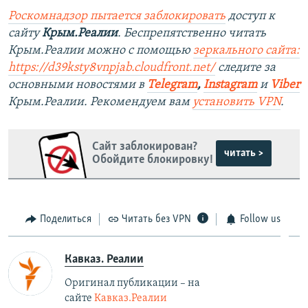
Роскомнадзор пытается заблокировать
доступ к
сайту
Крым.Реалии
. Беспрепятственно читать
Крым.Реалии можно с помощью
зеркального сайта:
https://d39ksty8vnpjab.cloudfront.net/
следите за
основными новостями в
Telegram
,
Instagram
и
Viber
Крым.Реалии. Рекомендуем вам
установить VPN
.
Сайт заблокирован?
читать >
Обойдите блокировку!
Поделиться
Читать без VPN
Follow us
Кавказ. Реалии
Оригинал публикации – на
сайте
Кавказ.Реалии