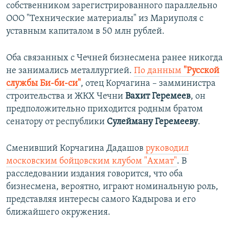
собственником зарегистрированного параллельно
ООО "Технические материалы" из Мариуполя с
уставным капиталом в 50 млн рублей.
Оба связанных с Чечней бизнесмена ранее никогда
не занимались металлургией.
По данным
"Русской
службы Би-би-си"
, отец Корчагина – замминистра
строительства и ЖКХ Чечни
Вахит Геремеев
, он
предположительно приходится родным братом
сенатору от республики
Сулейману Геремееву
.
Сменивший Корчагина Дадашов
руководил
московским бойцовским клубом "Ахмат"
. В
расследовании издания говорится, что оба
бизнесмена, вероятно, играют номинальную роль,
представляя интересы самого Кадырова и его
ближайшего окружения.