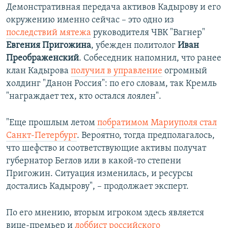
Демонстративная передача активов Кадырову и его
окружению именно сейчас – это одно из
последствий мятежа
руководителя ЧВК "Вагнер"
Евгения Пригожина
, убежден политолог
Иван
Преображенский
. Собеседник напомнил, что ранее
клан Кадырова
получил в управление
огромный
холдинг "Данон Россия": по его словам, так Кремль
"награждает тех, кто остался лоялен".
"Еще прошлым летом
побратимом Мариуполя стал
Санкт-Петербург
. Вероятно, тогда предполагалось,
что шефство и соответствующие активы получат
губернатор Беглов или в какой-то степени
Пригожин. Ситуация изменилась, и ресурсы
достались Кадырову", – продолжает эксперт.
По его мнению, вторым игроком здесь является
вице-премьер и
лоббист российского