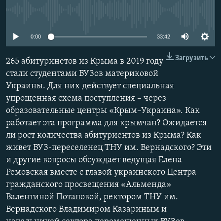
ПРИСОЕДИНЯЙТЕСЬ!
ПОБЕДИТЕЛЕЙ НЕ СУДЯТ?
No media source currently available
КРЫМ.НЕПОКОРЕННЫЙ
0:00
33:42
ELIFBE
Загрузить
265 абитуринетов из Крыма в 2019 году
УКРАИНСКАЯ ПРОБЛЕМА КРЫМА
стали студентами ВУЗов материковой
Все сайты RFE/RL
Украины. Для них действует специальная
упрощенная схема поступления – через
образовательные центры «Крым–Украина». Как
работает эта программа для крымчан? Ожидается
ли рост количества абитуриентов из Крыма? Как
живет ВУЗ-переселенец ТНУ им. Вернадского? Эти
и другие вопросы обсуждает ведущая Елена
Ремовская вместе с главой украинского Центра
гражданского просвещения «Альменда»
Валентиной Потаповой, ректором ТНУ им.
Вернадского Владимиром Казариным и