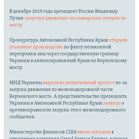
В декабре 2019 года президент России Владимир
Путин
запустил движение пассажирских поездов по
мосту
.
Прокуратура Автономной Республики Крым
открыла
уголовное производство
по факту незаконной
переправки лиц через государственную границу
Украины в аннексированный Крым по Керченскому
мосту.​
МИД Украины
выразило решительный протест
из-за
запуска движения по железнодорожной части
Керченского моста. А представительство президента
Украины в Автономной Республике Крым
заявило
о
противоправности запуска этого железнодорожного
сообщения.
Министерство финансов США
ввело санкции
в