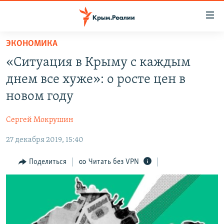
Доступность
ссылки
Вернуться
ЭКОНОМИКА
к
НОВОСТИ
«Ситуация в Крыму с каждым
основному
СПЕЦПРОЕКТЫ
содержанию
днем все хуже»: о росте цен в
ВОДА
Вернутся
ГРУЗ 200
новом году
к
ИСТОРИЯ
КАРТА ВОЕННЫХ ОБЪЕКТОВ КРЫМА
главной
Сергей Мокрушин
ЕЩЕ
11 ЛЕТ ОККУПАЦИИ КРЫМА. 11 ИСТОРИЙ СОПРОТИВЛЕНИЯ
навигации
Вернутся
27 декабря 2019, 15:40
РАДІО СВОБОДА
ИНТЕРАКТИВ
к
КАК ОБОЙТИ БЛОКИРОВКУ
ИНФОГРАФИКА
Поделиться
Читать без VPN
поиску
ТЕЛЕПРОЕКТ КРЫМ.РЕАЛИИ
Українською
СОВЕТЫ ПРАВОЗАЩИТНИКОВ
Qırımtatar
ПРОПАВШИЕ БЕЗ ВЕСТИ