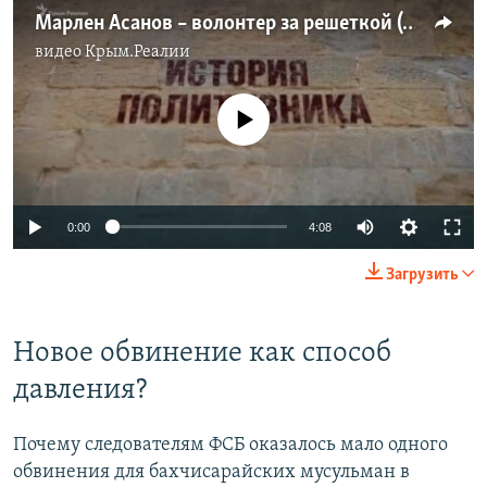
Марлен Асанов – волонтер за решеткой (видео)
видео
Крым.Реалии
No media source currently available
0:00
4:08
Загрузить
Новое обвинение как способ
давления?
Почему следователям ФСБ оказалось мало одного
обвинения для бахчисарайских мусульман в