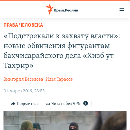
Доступность
ссылки
Вернуться
ПРАВА ЧЕЛОВЕКА
к
НОВОСТИ
«Подстрекали к захвату власти»:
основному
СПЕЦПРОЕКТЫ
содержанию
новые обвинения фигурантам
ВОДА
Вернутся
ГРУЗ 200
бахчисарайского дела «Хизб ут-
к
ИСТОРИЯ
КАРТА ВОЕННЫХ ОБЪЕКТОВ КРЫМА
Тахрир»
главной
ЕЩЕ
11 ЛЕТ ОККУПАЦИИ КРЫМА. 11 ИСТОРИЙ СОПРОТИВЛЕНИЯ
навигации
Виктория Веселова
Илья Тарасов
Вернутся
РАДІО СВОБОДА
ИНТЕРАКТИВ
к
04 марта 2019, 23:55
КАК ОБОЙТИ БЛОКИРОВКУ
ИНФОГРАФИКА
поиску
Поделиться
Читать без VPN
ТЕЛЕПРОЕКТ КРЫМ.РЕАЛИИ
Українською
СОВЕТЫ ПРАВОЗАЩИТНИКОВ
Qırımtatar
ПРОПАВШИЕ БЕЗ ВЕСТИ