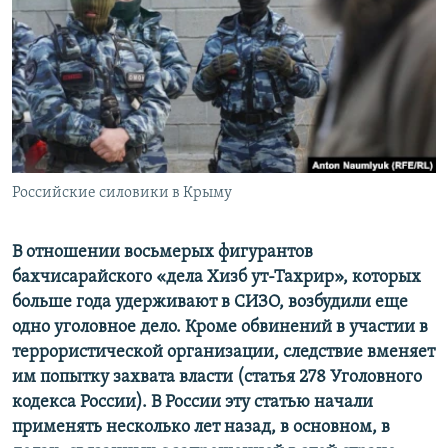
ПРИСОЕДИНЯЙТЕСЬ!
ПОБЕДИТЕЛЕЙ НЕ СУДЯТ?
КРЫМ.НЕПОКОРЕННЫЙ
ELIFBE
УКРАИНСКАЯ ПРОБЛЕМА КРЫМА
Все сайты RFE/RL
Российские силовики в Крыму
В отношении восьмерых фигурантов
бахчисарайского «дела Хизб ут-Тахрир», которых
больше года удерживают в СИЗО, возбудили еще
одно уголовное дело. Кроме обвинений в участии в
террористической организации, следствие вменяет
им попытку захвата власти (статья 278 Уголовного
кодекса России). В России эту статью начали
применять несколько лет назад, в основном, в