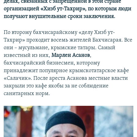
делах, связанных с запрещенной в этой стране
организацией «Хизб ут-Тахрир», по которым люди
получают внушительные сроки заключения.
По второму бахчисарайскому «делу Хизб ут-
Тахрир» проходит восемь жителей Бахчисарая. Все
они – мусульмане, крымские татары. Самый
известный из них,
Марлен Асанов
,
бахчисарайский бизнесмен, которому
принадлежит популярное крымскотатарское кафе
«Салачик». После ареста Асанова местные власти
закрыли это кафе якобы за не соблюдение
санитарных норм.