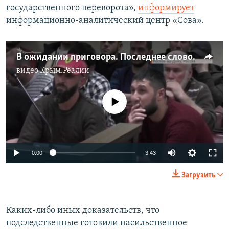
государственного переворота»,
информирует
информационно-аналитический центр «Сова».
В ожидании приговора. Последнее слово фигурантов бахчисарайского «дела Хизб ут-Тахрир» (видео)
видео
Крым.Реалии
No media source currently available
0:00
3:43
Загрузить
Каких-либо иных доказательств, что
подследственные готовили насильственное