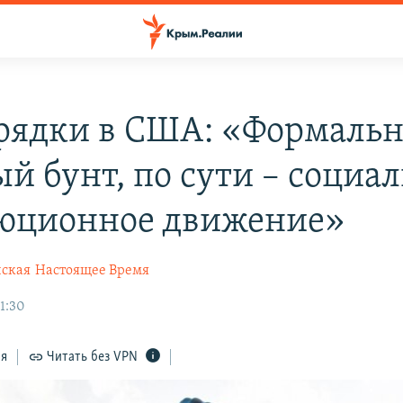
рядки в США: «Формальн
ый бунт, по сути – социа
юционное движение»
ская
Настоящее Время
1:30
ся
Читать без VPN