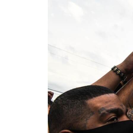
ПОБЕДИТЕЛЕЙ НЕ СУДЯТ?
КРЫМ.НЕПОКОРЕННЫЙ
ELIFBE
УКРАИНСКАЯ ПРОБЛЕМА КРЫМА