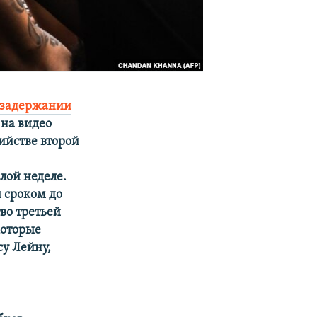
задержании
 на видео
ийстве второй
ой неделе.
 сроком до
тво третьей
которые
су Лейну,