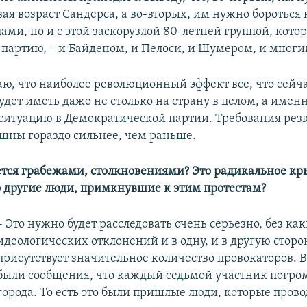
ая возраст Сандерса, а во-вторых, им нужно бороться 
ми, но и с этой заскорузлой 80-летней группой, кото
 партию, – и Байденом, и Пелоси, и Шумером, и мног
аю, что наиболее революционный эффект все, что сейч
удет иметь даже не столько на страну в целом, а имен
итуацию в Демократической партии. Требования рез
ышны гораздо сильнее, чем раньше.
ется грабежами, столкновениями? Это радикальное кр
то другие люди, примкнувшие к этим протестам?
– Это нужно будет расследовать очень серьезно, без ка
идеологических отклонений и в одну, и в другую сторон
присутствует значительное количество провокаторов. 
были сообщения, что каждый седьмой участник погром
города. То есть это были пришлые люди, которые пров