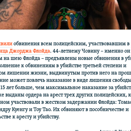
явили
обвинения всем полицейским, участвовавшим в
нца Джорджа Флойда
. 44-летнему Човину – именно он
м на шею Флойда – предъявлены новые обвинения в уб
полнение к обвинениям в убийстве третьей степени и
м лишении жизни, выдвинутым против него на прошл
ние может повлечь наказание в виде лишения свободы
а 15 лет больше, чем максимальное наказание за убийс
же выданы ордера на арест трех других полицейских, 
ином участвовали в жестком задержании Флойда: Тома
дру Куенгу и Тоу Тао. Их обвиняют в пособничестве и
стве к аресту и убийству.