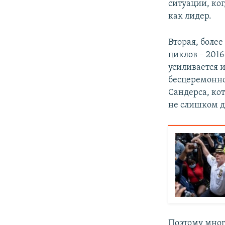
ситуации, ко
как лидер.
Вторая, более
циклов – 2016
усиливается 
бесцеремонно
Сандерса, ко
не слишком 
Поэтому мног