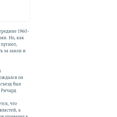
середине 1960-
ми. Но, как
 пугают,
ь за закон и
л
ождался он
съезд был
и Ричард
тся, что
властей, а
ов приведет к