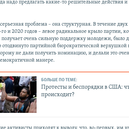
гда надо предлагать какие-то решительные действия и 
 серьезная проблема – она структурная. В течение дву
-го и 2020 годов – левое радикальное крыло партии, ко
и получает очень сильную поддержку молодежи, было д
 отодвинуто партийной бюрократической верхушкой 
торому не дали получить номинацию, и делали это очен
демократичной манере.
БОЛЬШЕ ПО ТЕМЕ:
Протесты и беспорядки в США: ч
происходит?
ие активисты приходят к выводу, что, во-первых, им 