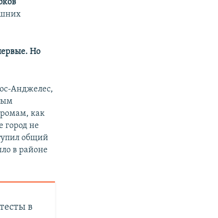
бков
ешних
первые. Но
ос-Анджелес,
тным
громам, как
е город не
ступил общий
шло в районе
тесты в