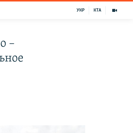
УКР
КТА
о –
льное