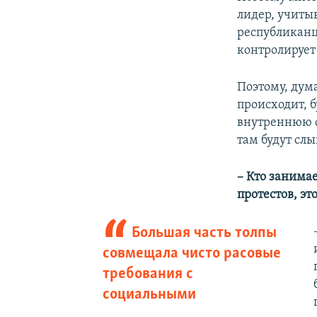
лидер, учитыв
республиканца
контролирует
Поэтому, дум
происходит, б
внутреннюю с
там будут сл
– Кто занима
протестов, э
Большая часть толпы
совмещала чисто расовые
требования с
социальными