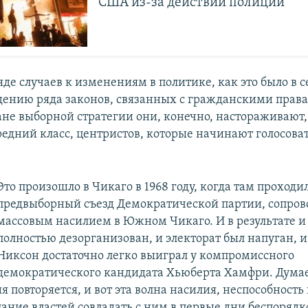
США из-за действий полиции
яде случаев к изменениям в политике, как это было в 
ведению ряда законов, связанных с гражданскими права
лане выборной стратегии они, конечно, настораживают,
едний класс, центристов, которые начинают голосоват
Это произошло в Чикаго в 1968 году, когда там проходи
предвыборный съезд Демократической партии, сопров
массовым насилием в Южном Чикаго. И в результате и 
полностью дезорганизован, и электорат был напуган, 
Никсон достаточно легко выиграл у компромиссного
демократического кандидата Хьюберта Хамфри. Думае
я повторяется, и вот эта волна насилия, неспособность 
лание властей совладать с ним в первые дни беспорядк