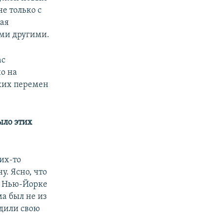
не только с
рая
ими другими.
ас
но на
ких перемен
ыло этих
ких-то
у. Ясно, что
В Нью-Йорке
а был не из
одили свою