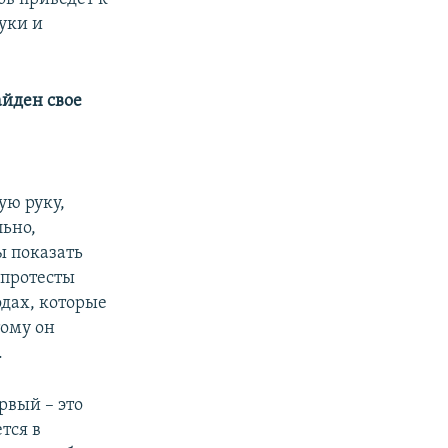
уки и
айден свое
ую руку,
льно,
ы показать
 протесты
одах, которые
тому он
.
рвый – это
тся в