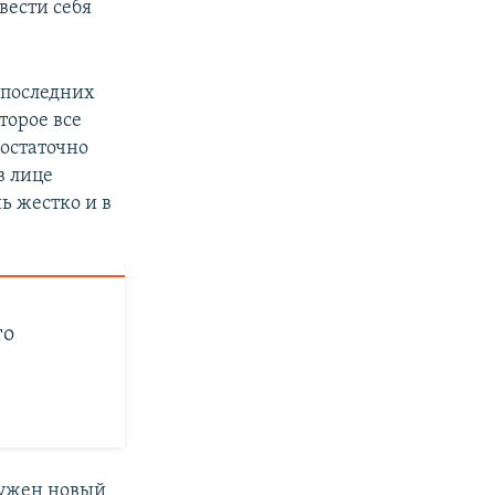
вести себя
х последних
торое все
остаточно
в лице
ь жестко и в
то
нужен новый