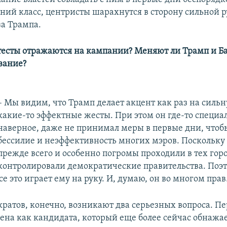
дний класс, центристы шарахнутся в сторону сильной р
за Трампа.
отесты отражаются на кампании? Меняют ли Трамп и Б
вание?
– Мы видим, что Трамп делает акцент как раз на сильн
какие-то эффектные жесты. При этом он где-то специа
наверное, даже не принимал меры в первые дни, чтоб
бессилие и неэффективность многих мэров. Поскольку
прежде всего и особенно погромы проходили в тех гор
контролировали демократические правительства. Поэ
все это играет ему на руку. И, думаю, он во многом прав
кратов, конечно, возникают два серьезных вопроса. Пе
дена как кандидата, который еще более сейчас обнажае