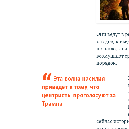
Они ведут в р
х годов, к в
правило, в п
возмущают ср
порядок.
Эта волна насилия
приведет к тому, что
центристы проголосуют за
Трампа
сейчас истори
часто и неже