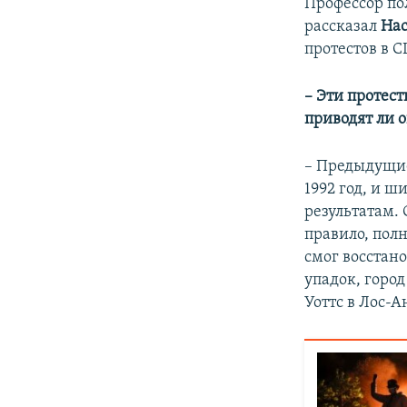
Профессор по
рассказал
На
протестов в 
– Эти протес
приводят ли 
– Предыдущие
1992 год, и ш
результатам.
правило, полн
смог восстан
упадок, город
Уоттс в Лос-А