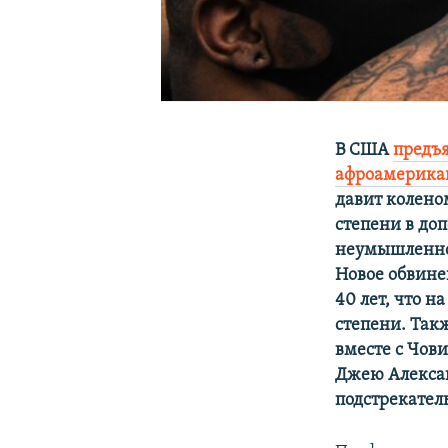
В США
предъ
афроамерика
давит колено
степени в до
неумышленно
Новое обвине
40 лет, что н
степени. Так
вместе с Чов
Джею Алексан
подстрекатель