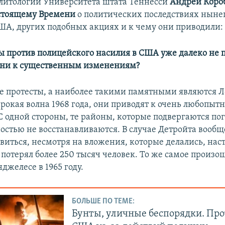
литологии Университета штата Теннесси
Андрей Коро
стоящему Времени
о политических последствиях нын
США, других подобных акциях и к чему они приводили:
ты против полицейского насилия в США уже далеко не 
они к существенным изменениям?
 протесты, а наиболее такими памятными являются Л
ирокая волна 1968 года, они приводят к очень любопы
 С одной стороны, те районы, которые подвергаются по
остью не восстанавливаются. В случае Детройта вообщ
овиться, несмотря на вложения, которые делались, на
 потерял более 250 тысяч человек. То же самое произо
нджелесе в 1965 году.
БОЛЬШЕ ПО ТЕМЕ:
Бунты, уличные беспорядки. Про