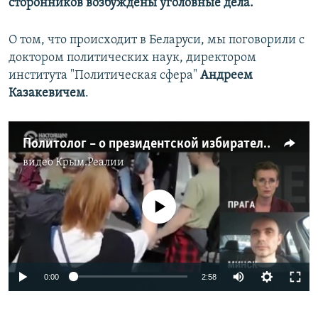
сторонников возбуждены уголовные дела.
О том, что происходит в Беларуси, мы поговорили с
доктором политических наук, директором
института "Политическая сфера"
Андреем
Казакевичем
.
Политолог – о президентской избирательной кампании в Беларуси
видео
Крым.Реалии
No media source currently available
Auto
0:00
2:58
270p