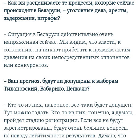
– Как вы расцениваете те процессы, которые сейчас
360p
происходят в Беларуси, – уголовные дела, аресты,
Auto
270p
360p
480p
480p
задержания, штрафы?
720p
720p
1080p
– Cитуация в Беларуси действительно очень
1080p
напряженная сейчас. Мы видим, что власти, к
сожалению, начинают прибегать к прямым актам
давления на своих непосредственных оппонентов
или конкурентов.
– Ваш прогноз, будут ли допущены к выборам
Тихановский, Бабарико, Цепкало?
– Кто-то из них, наверное, все-таки будет допущен.
Тут можно гадать. Кто-то из них, конечно, я думаю,
пройдет стадию регистрации. Если все не будут
зарегистрированы, будут очень большие вопросы
по поводу легитимности результатов. Думаю, что