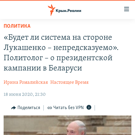
Доступность
ссылки
Вернуться
ПОЛИТИКА
к
НОВОСТИ
«Будет ли система на стороне
основному
СПЕЦПРОЕКТЫ
содержанию
Лукашенко – непредсказуемо».
ВОДА
Вернутся
ГРУЗ 200
Политолог – о президентской
к
ИСТОРИЯ
КАРТА ВОЕННЫХ ОБЪЕКТОВ КРЫМА
кампании в Беларуси
главной
ЕЩЕ
11 ЛЕТ ОККУПАЦИИ КРЫМА. 11 ИСТОРИЙ СОПРОТИВЛЕНИЯ
навигации
Ирина Ромалийская
Настоящее Время
Вернутся
РАДІО СВОБОДА
ИНТЕРАКТИВ
к
18 июня 2020, 21:30
КАК ОБОЙТИ БЛОКИРОВКУ
ИНФОГРАФИКА
поиску
Поделиться
Читать без VPN
ТЕЛЕПРОЕКТ КРЫМ.РЕАЛИИ
Українською
СОВЕТЫ ПРАВОЗАЩИТНИКОВ
Qırımtatar
ПРОПАВШИЕ БЕЗ ВЕСТИ