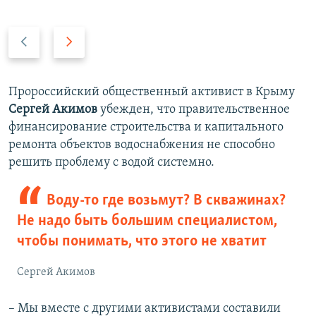
П
С
р
л
е
е
д
д
Пророссийский общественный активист в Крыму
ы
у
Сергей Акимов
убежден, что правительственное
д
ю
финансирование строительства и капитального
у
щ
ремонта объектов водоснабжения не способно
щ
и
решить проблему с водой системно.
и
й
й
с
Воду-то где возьмут? В скважинах?
с
л
Не надо быть большим специалистом,
л
а
чтобы понимать, что этого не хватит
а
й
й
д
Сергей Акимов
д
– Мы вместе с другими активистами составили