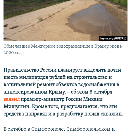
ПРИСОЕДИНЯЙТЕСЬ!
ПОБЕДИТЕЛЕЙ НЕ СУДЯТ?
КРЫМ.НЕПОКОРЕННЫЙ
ELIFBE
УКРАИНСКАЯ ПРОБЛЕМА КРЫМА
Все сайты RFE/RL
Обмелевшее Межгорное водохранилище в Крыму, июнь
2020 года
Правительство России планирует выделить почти
шесть миллиардов рублей на строительство и
капитальный ремонт объектов водоснабжения в
аннексированном Крыму, – об этом 8 октября
заявил
премьер-министр России Михаил
Мишустин. Кроме того, предполагается, что эти
средства направят и а разработку новых скважин.
В октябре в Симферополе, Симферопольском и