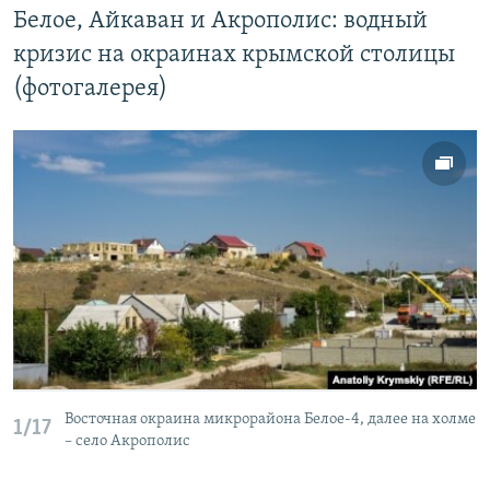
Белое, Айкаван и Акрополис: водный
кризис на окраинах крымской столицы
(фотогалерея)
Восточная окраина микрорайона Белое-4, далее на холме
1/17
– село Акрополис