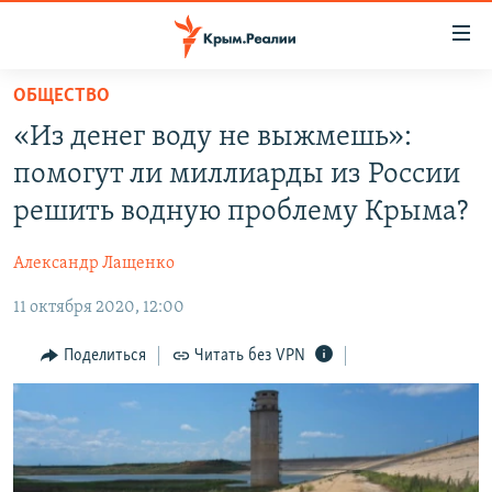
Доступность
ссылки
Вернуться
ОБЩЕСТВО
к
НОВОСТИ
«Из денег воду не выжмешь»:
основному
СПЕЦПРОЕКТЫ
содержанию
помогут ли миллиарды из России
ВОДА
Вернутся
ГРУЗ 200
решить водную проблему Крыма?
к
ИСТОРИЯ
КАРТА ВОЕННЫХ ОБЪЕКТОВ КРЫМА
главной
Александр Лащенко
ЕЩЕ
11 ЛЕТ ОККУПАЦИИ КРЫМА. 11 ИСТОРИЙ СОПРОТИВЛЕНИЯ
навигации
Вернутся
11 октября 2020, 12:00
РАДІО СВОБОДА
ИНТЕРАКТИВ
к
КАК ОБОЙТИ БЛОКИРОВКУ
ИНФОГРАФИКА
Поделиться
Читать без VPN
поиску
ТЕЛЕПРОЕКТ КРЫМ.РЕАЛИИ
Українською
СОВЕТЫ ПРАВОЗАЩИТНИКОВ
Qırımtatar
ПРОПАВШИЕ БЕЗ ВЕСТИ