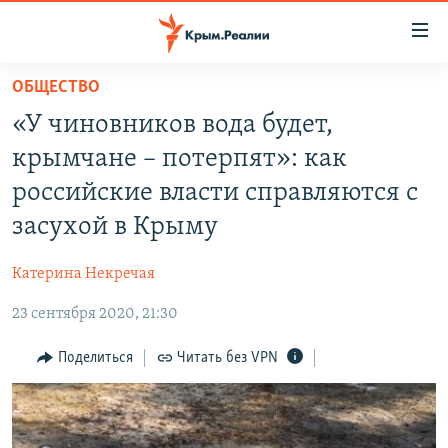
Доступность
ссылки
Вернуться
ОБЩЕСТВО
к
НОВОСТИ
«У чиновников вода будет,
основному
СПЕЦПРОЕКТЫ
содержанию
крымчане – потерпят»: как
ВОДА
Вернутся
ГРУЗ 200
российские власти справляются с
к
ИСТОРИЯ
КАРТА ВОЕННЫХ ОБЪЕКТОВ КРЫМА
засухой в Крыму
главной
ЕЩЕ
11 ЛЕТ ОККУПАЦИИ КРЫМА. 11 ИСТОРИЙ СОПРОТИВЛЕНИЯ
навигации
Катерина Некречая
Вернутся
РАДІО СВОБОДА
ИНТЕРАКТИВ
к
23 сентября 2020, 21:30
КАК ОБОЙТИ БЛОКИРОВКУ
ИНФОГРАФИКА
поиску
Поделиться
Читать без VPN
ТЕЛЕПРОЕКТ КРЫМ.РЕАЛИИ
Українською
СОВЕТЫ ПРАВОЗАЩИТНИКОВ
Qırımtatar
ПРОПАВШИЕ БЕЗ ВЕСТИ