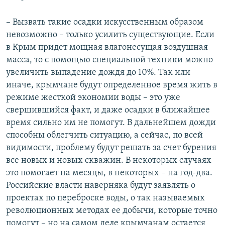
а
й
й
д
– Вызвать такие осадки искусственным образом
д
невозможно – только усилить существующие. Если
в Крым придет мощная влагонесущая воздушная
масса, то с помощью специальной техники можно
увеличить выпадение дождя до 10%. Так или
иначе, крымчане будут определенное время жить в
режиме жесткой экономии воды – это уже
свершившийся факт, и даже осадки в ближайшее
время сильно им не помогут. В дальнейшем дожди
способны облегчить ситуацию, а сейчас, по всей
видимости, проблему будут решать за счет бурения
все новых и новых скважин. В некоторых случаях
это помогает на месяцы, в некоторых – на год-два.
Российские власти наверняка будут заявлять о
проектах по переброске воды, о так называемых
революционных методах ее добычи, которые точно
помогут – но на самом деле крымчанам остается