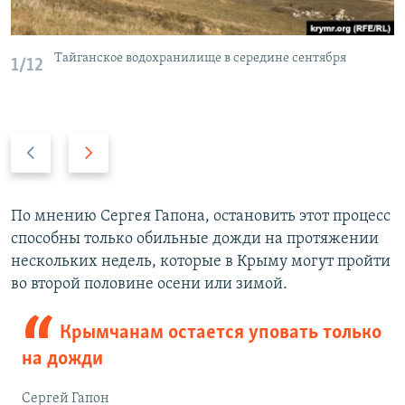
Тайганское водохранилище в середине сентября
1/12
П
С
р
л
е
е
д
д
По мнению Сергея Гапона, остановить этот процесс
ы
у
способны только обильные дожди на протяжении
д
ю
нескольких недель, которые в Крыму могут пройти
у
щ
во второй половине осени или зимой.
щ
и
и
й
Крымчанам остается уповать только
й
с
на дожди
с
л
л
а
Сергей Гапон