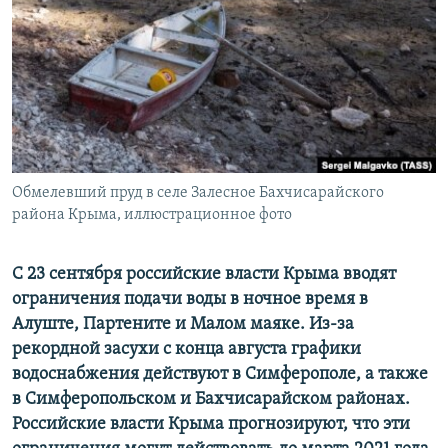
ПРИСОЕДИНЯЙТЕСЬ!
ПОБЕДИТЕЛЕЙ НЕ СУДЯТ?
КРЫМ.НЕПОКОРЕННЫЙ
ELIFBE
УКРАИНСКАЯ ПРОБЛЕМА КРЫМА
Все сайты RFE/RL
Обмелевший пруд в селе Залесное Бахчисарайского
района Крыма, иллюстрационное фото
С 23 сентября российские власти Крыма вводят
ограничения подачи воды в ночное время в
Алуште, Партените и Малом маяке. Из-за
рекордной засухи с конца августа графики
водоснабжения действуют в Симферополе, а также
в Симферопольском и Бахчисарайском районах.
Российские власти Крыма прогнозируют, что эти