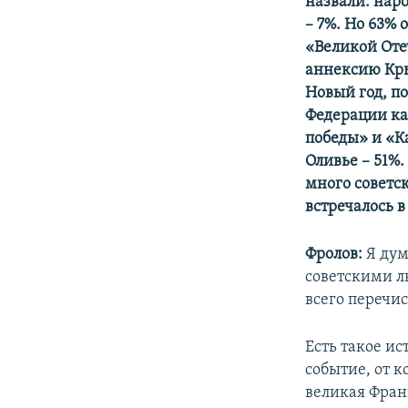
назвали: наро
– 7%. Но 63%
«Великой Оте
аннексию Кры
Новый год, п
Федерации ка
победы» и «К
Оливье – 51%
много советск
встречалось в
Фролов:
Я дум
советскими л
всего перечи
Есть такое и
событие, от к
великая Фран