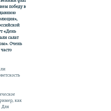
ственный флаг
ием победу в
едавнюю
олюция»,
Российской
ут «День
али салат
ром». Очень
 часто
ыли
оветскость
ическое
пример, как
 Для