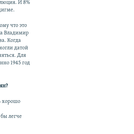
люция. И 8%
дигме.
ому что это
да Владимир
а. Когда
могли датой
няться. Для
нно 1945 год
иян?
ь хорошо
 бы легче