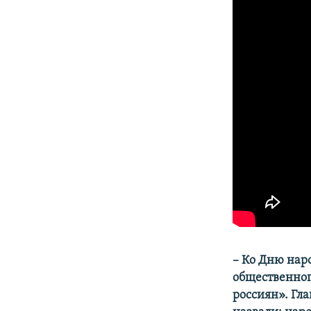
– Ко Дню нар
общественног
россиян». Гл