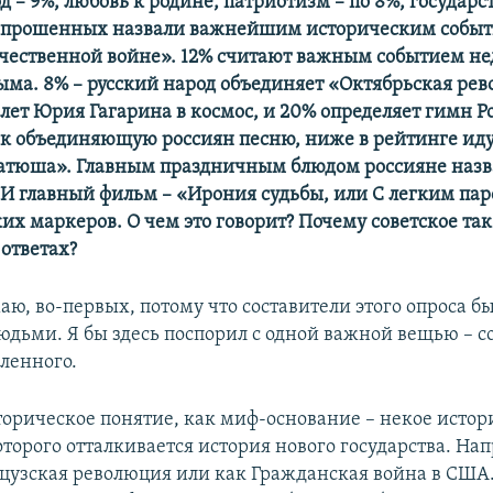
д – 9%, любовь к родине, патриотизм – по 8%, государ
 опрошенных назвали важнейшим историческим событ
чественной войне». 12% считают важным событием н
ма. 8% – русский народ объединяет «Октябрьская рев
олет Юрия Гагарина в космос, и 20% определяет гимн 
к объединяющую россиян песню, ниже в рейтинге ид
атюша». Главным праздничным блюдом россияне назв
. И главный фильм – «Ирония судьбы, или С легким па
их маркеров. О чем это говорит? Почему советское так
 ответах?
аю, во-первых, потому что составители этого опроса б
юдьми. Я бы здесь поспорил с одной важной вещью – с
сленного.
сторическое понятие, как миф-основание – некое истор
оторого отталкивается история нового государства. На
цузская революция или как Гражданская война в США.