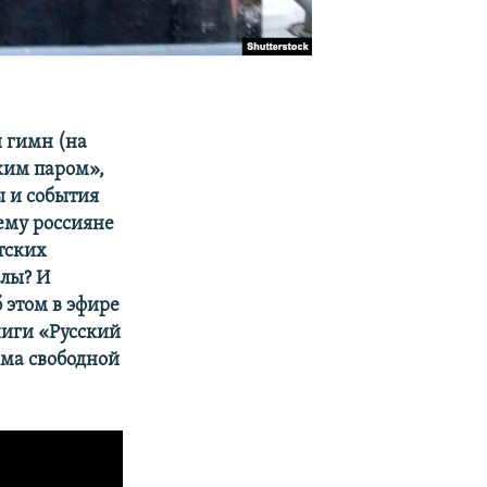
й гимн (на
ким паром»,
ы и события
ему россияне
тских
олы? И
 этом в эфире
ниги «Русский
ома свободной