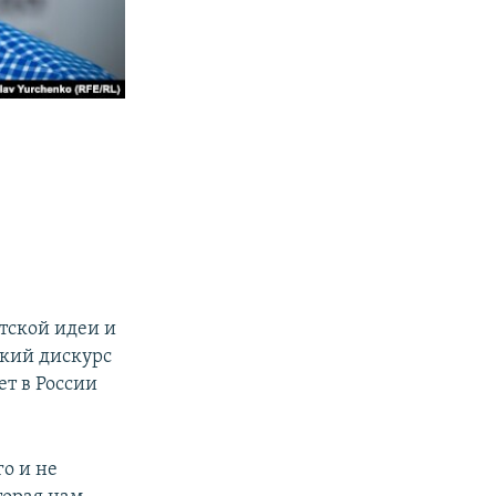
тской идеи и
ский дискурс
ет в России
го и не