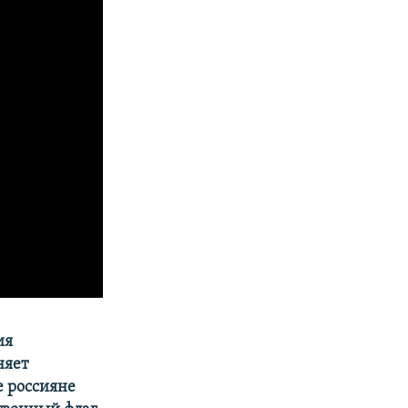
ия
няет
 россияне