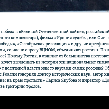
, победа в «Великой Отечественной войне», российски
ского композитора), фильм «Ирония судьбы, или С лег
победы», «Октябрьская революция» и другие артефакт
охи, согласно опросу ВЦИОМ, объединяют россиян. Поч
ое? Почему Россия, в отличие от большинства постсове
е хочет вычленить из истории эти национальные симв
о с политикой власти или со вкусами самих россиян? Об
с.Реалии говорили доктор исторических наук, автор к
не: на краю пропасти» Лариса Якубова и директор «Д
еве Григорий Фролов.