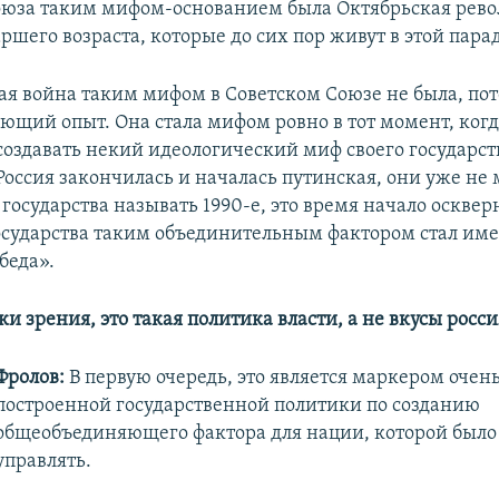
оюза таким мифом-основанием была Октябрьская рево
аршего возраста, которые до сих пор живут в этой пара
ая война таким мифом в Советском Союзе не была, пот
ющий опыт. Она стала мифом ровно в тот момент, ког
создавать некий идеологический миф своего государств
Россия закончилась и началась путинская, они уже не 
 государства называть 1990-е, это время начало осквер
осударства таким объединительным фактором стал име
беда».
ки зрения, это такая политика власти, а не вкусы росс
Фролов:
В первую очередь, это является маркером очен
построенной государственной политики по созданию
общеобъединяющего фактора для нации, которой было
управлять.