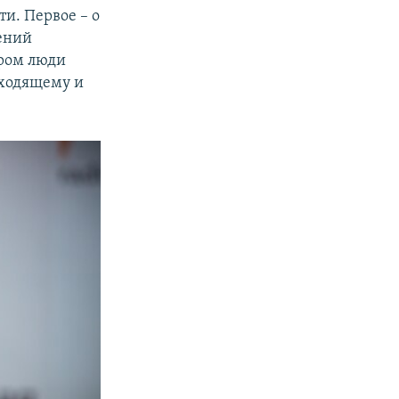
и. Первое – о
оений
ором люди
сходящему и