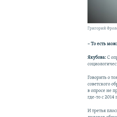
Григорий Фроло
– То есть мож
Якубова:
С оп
социологичес
Говорить о то
советского об
в опросе не п
где-то с 2014 
И третья плос