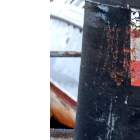
ПОБЕДИТЕЛЕЙ НЕ СУДЯТ?
КРЫМ.НЕПОКОРЕННЫЙ
ELIFBE
УКРАИНСКАЯ ПРОБЛЕМА КРЫМА