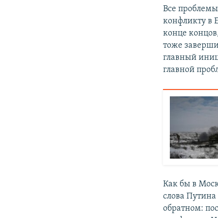
Все проблемы
конфликту в 
конце концов
тоже завершит
главный иниц
главной проб
Как бы в Моск
слова Путина
обратном: пос