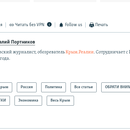
ся
Читать без VPN
Follow us
Печать
алий Портников
вский журналист, обозреватель
Крым.Реалии
. Сотрудничает с 
 года.
Крым
Россия
Политика
Все статьи
ОБРАТИ ВНИ
ТКИ
Экономика
Весь Крым