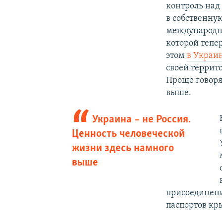
контроль над
в собственну
международно
которой тепе
этом
в Украи
своей террит
Проще говоря
выше.
Украина – не Россия.
Ценность человеческой
жизни здесь намного
выше
присоединени
паспортов кр