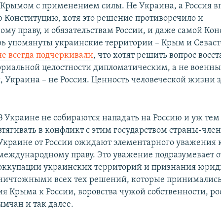
 Крымом с применением силы. Не Украина, а Россия 
ю Конституцию, хотя это решение противоречило и
му праву, и обязательствам России, и даже самой Кон
рь упомянуты украинские территории – Крым и Севаст
не всегда подчеркивали
, что хотят решить вопрос восс
ориальной целостности дипломатическим, а не военны
, Украина – не Россия. Ценность человеческой жизни 
В Украине не собираются нападать на Россию и уж тем
втягивать в конфликт с этим государством страны-чле
Украине от России ожидают элементарного уважения 
международному праву. Это уважение подразумевает о
оккупации украинских территорий и признания юри
ничтожными всех тех решений, которые принимались с
я Крыма к России, воровства чужой собственности, р
ымчан и так далее.