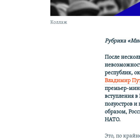
Коллаж
Рубрика «Мне
После несколь
невозможност
республик, ок
Владимир Пут
премьер-мини
вступления в
полуостров и
образом, Рос
НАТО.
Это, по крайн