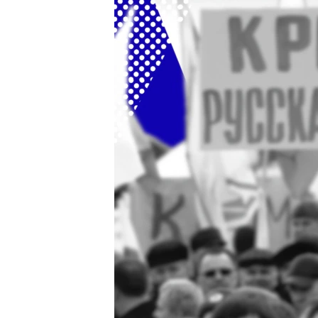
ПОБЕДИТЕЛЕЙ НЕ СУДЯТ?
КРЫМ.НЕПОКОРЕННЫЙ
ELIFBE
УКРАИНСКАЯ ПРОБЛЕМА КРЫМА