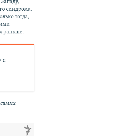
 Западу,
го синдрома.
олько тогда,
гими
м раньше.
 с
 самих
м