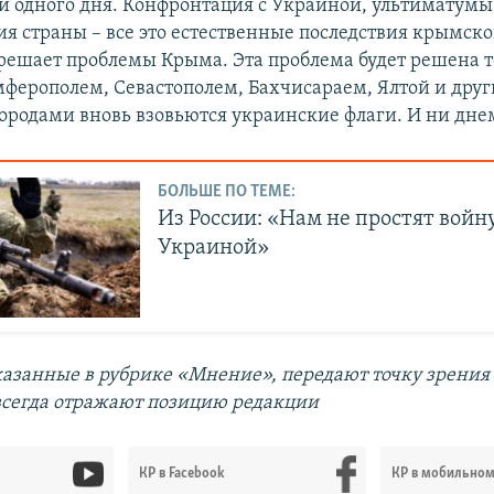
и одного дня. Конфронтация с Украиной, ультиматумы
я страны – все это естественные последствия крымско
 решает проблемы Крыма. Эта проблема будет решена т
мферополем, Севастополем, Бахчисараем, Ялтой и дру
родами вновь взовьются украинские флаги. И ни дне
БОЛЬШЕ ПО ТЕМЕ:
Из России: «Нам не простят войну
Украиной»
казанные в рубрике «Мнение», передают точку зрения
 всегда отражают позицию редакции
КР в Facebook
КР в мобильно