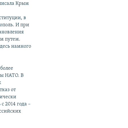
вписала Крым
ституции, в
ополь. И при
тановления
м путем.
здесь намного
 более
ны НАТО. В
к
тказ от
дически
 2014 года –
оссийских