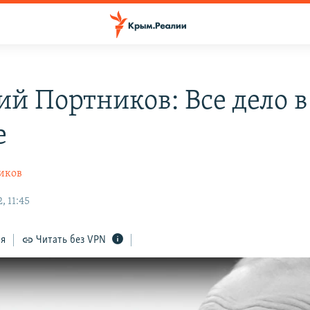
ий Портников: Все дело в
е
иков
, 11:45
ся
Читать без VPN