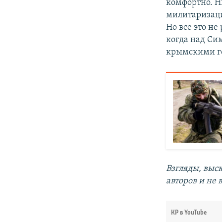
комфортно. Н
милитаризаци
Но все это не
когда над Си
крымскими го
Взгляды, выс
авторов и не
КР в YouTube