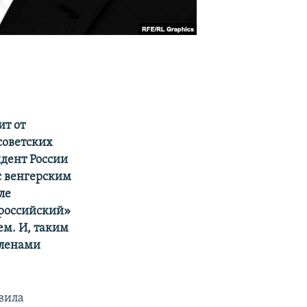
ит от
советских
идент России
с венгерским
ле
«российский»
ем. И, таким
членами
овила