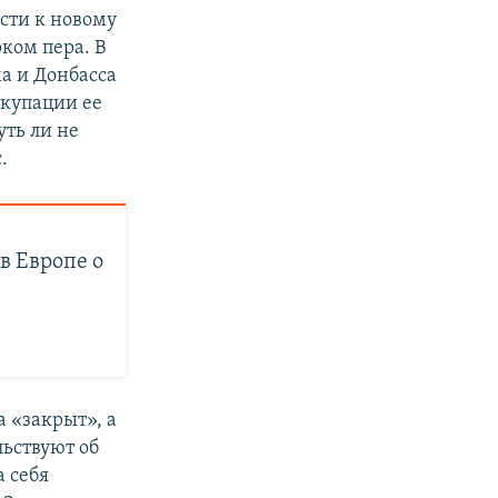
ести к новому
ком пера. В
а и Донбасса
оккупации ее
ть ли не
.
 Европе о
а «закрыт», а
льствуют об
а себя