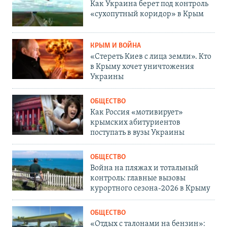
Как Украина берет под контроль
«сухопутный коридор» в Крым
КРЫМ И ВОЙНА
«Стереть Киев с лица земли». Кто
в Крыму хочет уничтожения
Украины
ОБЩЕСТВО
Как Россия «мотивирует»
крымских абитуриентов
поступать в вузы Украины
ОБЩЕСТВО
Война на пляжах и тотальный
контроль: главные вызовы
курортного сезона-2026 в Крыму
ОБЩЕСТВО
«Отдых с талонами на бензин»: