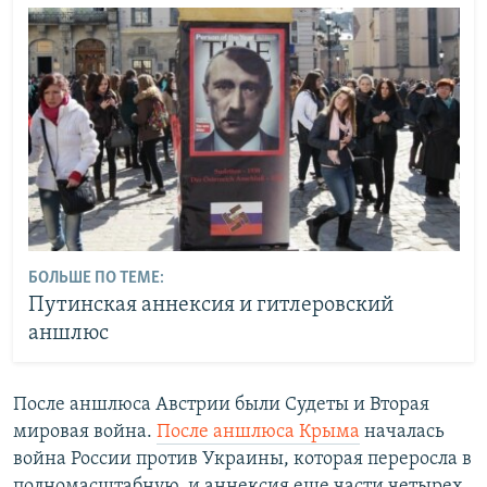
БОЛЬШЕ ПО ТЕМЕ:
Путинская аннексия и гитлеровский
аншлюс
После аншлюса Австрии были Судеты и Вторая
мировая война.
После аншлюса Крыма
началась
война России против Украины, которая переросла в
полномасштабную, и аннексия еще части четырех