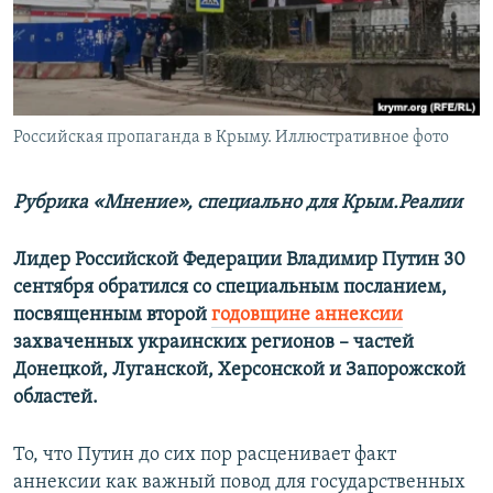
ПРИСОЕДИНЯЙТЕСЬ!
ПОБЕДИТЕЛЕЙ НЕ СУДЯТ?
КРЫМ.НЕПОКОРЕННЫЙ
ELIFBE
Российская пропаганда в Крыму. Иллюстративное фото
УКРАИНСКАЯ ПРОБЛЕМА КРЫМА
Все сайты RFE/RL
Рубрика «Мнение», специально для Крым.Реалии
Лидер Российской Федерации Владимир Путин 30
сентября обратился со специальным посланием,
посвященным второй
годовщине аннексии
захваченных украинских регионов – частей
Донецкой, Луганской, Херсонской и Запорожской
областей.
То, что Путин до сих пор расценивает факт
аннексии как важный повод для государственных