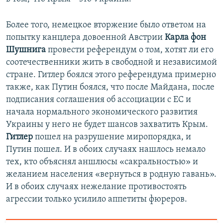
Более того, немецкое вторжение было ответом на
попытку канцлера довоенной Австрии
Карла фон
Шушнига
провести референдум о том, хотят ли его
соотечественники жить в свободной и независимой
стране. Гитлер боялся этого референдума примерно
также, как Путин боялся, что после Майдана, после
подписания соглашения об ассоциации с ЕС и
начала нормального экономического развития
Украины у него не будет шансов захватить Крым.
Гитлер
пошел на разрушение миропорядка, и
Путин пошел. И в обоих случаях нашлось немало
тех, кто объяснял аншлюсы «сакральностью» и
желанием населения «вернуться в родную гавань».
И в обоих случаях нежелание противостоять
агрессии только усилило аппетиты фюреров.