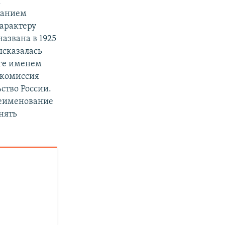
я
ванием
характеру
названа в 1925
ысказалась
аге именем
 комиссия
ство России.
ереименование
нять