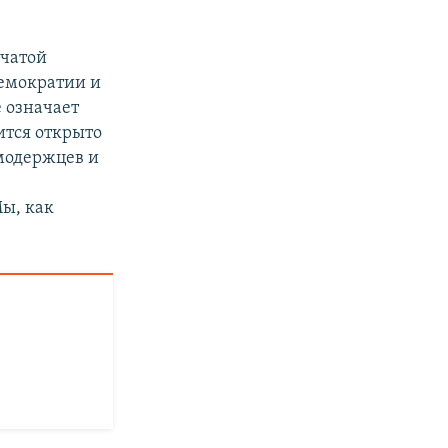
ачатой
демократии и
е означает
ится открыто
модержцев и
Мы, как