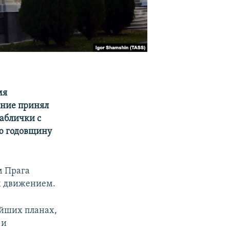
мя
ение принял
таблички с
ую годовщину
м Прага
м движением.
айших планах,
 и