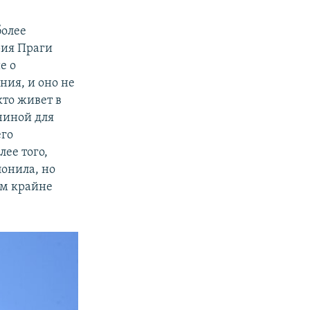
более
рия Праги
е о
ния, и оно не
кто живет в
ичиной для
его
лее того,
онила, но
ем крайне