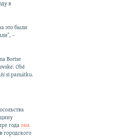
оду в
за это были
ли", –
na Borise
ovské. Obě
ží si památku.
осольства
вщину
ыре года
она
в городского