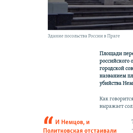
Здание посольства России в Праге
Площади пере
российского 
городской со
названием пл
убийства Не
Как говоритс
выражает сол
И Немцов, и
Политковская отстаивали