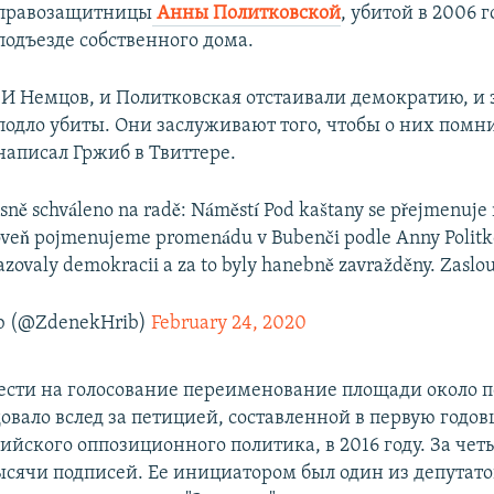
правозащитницы
Анны Политковской
, убитой в 2006 г
подъезде собственного дома.
"И Немцов, и Политковская отстаивали демократию, и 
подло убиты. Они заслуживают того, чтобы о них помни
написал Гржиб в Твиттере.
sně schváleno na radě: Náměstí Pod kaštany se přejmenuje 
veň pojmenujeme promenádu v Bubenči podle Anny Politk
azovaly demokracii a za to byly hanebně zavražděny. Zaslou
b (@ZdenekHrib)
February 24, 2020
сти на голосование переименование площади около п
довало вслед за петицией, составленной в первую годо
ийского оппозиционного политика, в 2016 году. За чет
ысячи подписей. Ее инициатором был один из депутато