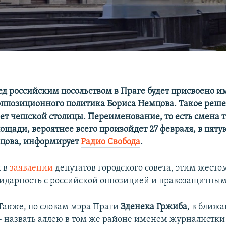
д российским посольством в Праге будет присвоено и
оппозиционного политика Бориса Немцова. Такое реш
вет чешской столицы. Переименование, то есть смена 
ощади, вероятнее всего произойдет 27 февраля, в пят
мцова, информирует
Радио Свобода
.
я в
заявлении
депутатов городского совета, этим жесто
идарность с российской оппозицией и правозащитны
Также, по словам мэра Праги
Зденека Гржиба
, в ближ
– назвать аллею в том же районе именем журналистки