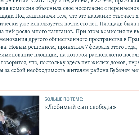
м решении в 2017 году и недавнем, в 2019-м, пражска
кая комиссия объяснила свое несогласие с переимено
щади Под каштанами тем, что это название отвечает 
ически уже используется почти сто лет. Площадь была 
 на ней росло много каштанов. При этом комиссия не в
менования другого общественного пространства в Пр
ва. Новым решением, принятым 7 февраля этого года,
еименование площади, на которой расположено посоль
 говорится, что, поскольку здесь нет жилых домов, п
бы за собой необходимость жителям района Бубенеч ме
БОЛЬШЕ ПО ТЕМЕ:
«Любимый сын свободы»