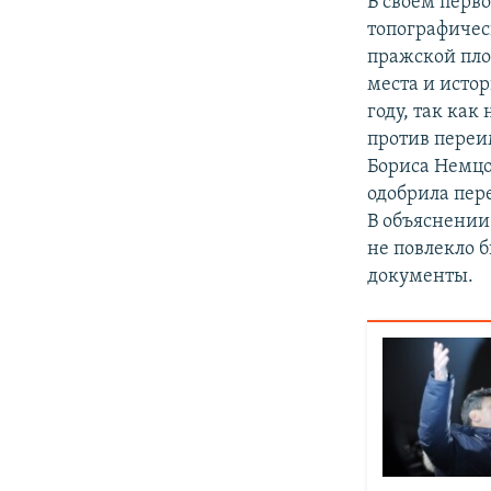
В своем перво
топографичес
пражской пло
места и истор
году, так как
против переи
Бориса Немцо
одобрила пер
В объяснении
не повлекло 
документы.