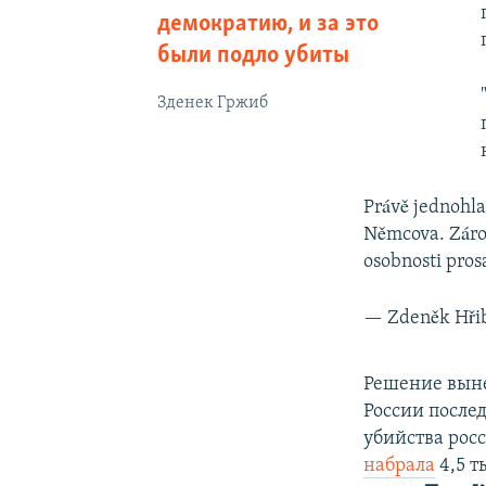
демократию, и за это
были подло убиты
Зденек Гржиб
Právě jednohla
Němcova. Záro
osobnosti pros
— Zdeněk Hři
Решение выне
России после
убийства росс
набрала
4,5 т