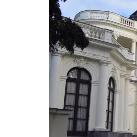
ПОБЕДИТЕЛЕЙ НЕ СУДЯТ?
КРЫМ.НЕПОКОРЕННЫЙ
ELIFBE
УКРАИНСКАЯ ПРОБЛЕМА КРЫМА