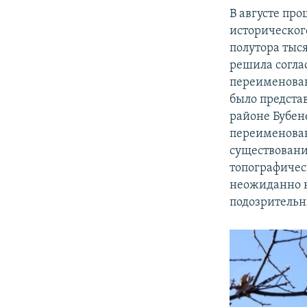
В августе про
историческог
полутора тыс
решила согла
переименован
было предста
районе Бубене
переименован
существования
топографичес
неожиданно к
подозрительны