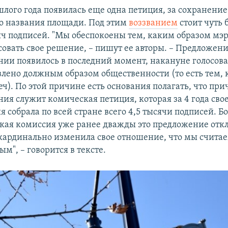
шлого года появилась еще одна петиция, за сохранение
о названия площади. Под этим
воззванием
стоит чуть 
яч подписей. "Мы обеспокоены тем, каким образом мэ
совать свое решение, – пишут ее авторы. – Предложени
ии появилось в последний момент, накануне голосова
влено должным образом общественности (то есть тем, 
ч). По этой причине есть основания полагать, что пр
ия служит комическая петиция, которая за 4 года сво
 собрала по всей стране всего 4,5 тысячи подписей. Бо
кая комиссия уже ранее дважды это предложение откл
ардинально изменила свое отношение, что мы счита
м", – говорится в тексте.