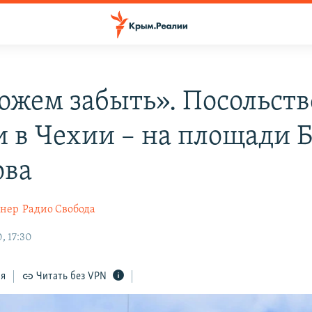
ожем забыть». Посольств
и в Чехии – на площади 
ова
гнер
Радио Свобода
, 17:30
ся
Читать без VPN