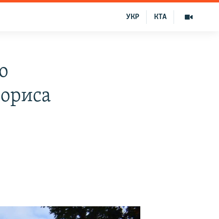
УКР
КТА
о
Бориса