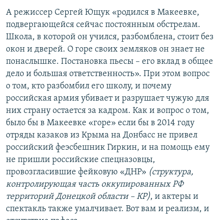
А режиссер Сергей Ющук «родился в Макеевке,
подвергающейся сейчас постоянным обстрелам.
Школа, в которой он учился, разбомблена, стоит без
окон и дверей. О горе своих земляков он знает не
понаслышке. Постановка пьесы – его вклад в общее
дело и большая ответственность». При этом вопрос
о том, кто разбомбил его школу, и почему
российская армия убивает и разрушает чужую для
них страну остается за кадром. Как и вопрос о том,
было бы в Макеевке «горе» если бы в 2014 году
отряды казаков из Крыма на Донбасс не привел
российский феэсбешник Гиркин, и на помощь ему
не пришли российские спецназовцы,
провозгласившие фейковую «ДНР»
(структура,
контролирующая часть оккупированных РФ
территорий Донецкой области – КР)
, и актеры и
спектакль также умалчивает. Вот вам и реализм, и