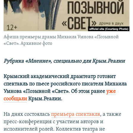
ПРИСОЕДИНЯЙТЕСЬ!
ПОБЕДИТЕЛЕЙ НЕ СУДЯТ?
КРЫМ.НЕПОКОРЕННЫЙ
ELIFBE
Афиша премьеры драмы Михаила Умнова «Позывной
УКРАИНСКАЯ ПРОБЛЕМА КРЫМА
«Свет». Архивное фото
Все сайты RFE/RL
Рубрика «Мнение», специально для Крым.Реалии
Крымский академический драмтеатр готовит
спектакль по пьесе российского писателя Михаила
Умнова «Позывной «Свет». Об этом ранее
уже
сообщали
Крым.Реалии.
На днях состоялась
премьера спектакля
, а также
пресс-конференция с участием авторов и
исполнителей ролей. Коллектив театра не