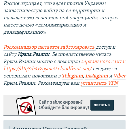
Россия отрицает, что ведет против Украины
захватническую войну на ее территории и
называет это «специальной операцией», которая
имеет целью «демилитаризацию и
денацификацию».
Роскомнадзор пытается заблокировать
доступ к
сайту
Крым.Реалии
. Беспрепятственно читать
Крым.Реалии можно с помощью
зеркального сайта:
https://d1q8di4r2qsmc0.cloudfront.net/
следите за
основными новостями в
Telegram
,
Instagram
и
Viber
Крым.Реалии. Рекомендуем вам
установить VPN
Сайт заблокирован?
читать >
Обойдите блокировку!