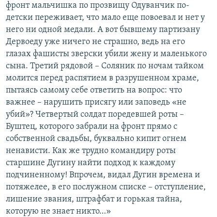
фронт мальчишка по прозвищу Одуванчик по-
детски переживает, что мало еще повоевал и нет у
него ни одной медали. А вот бывшему партизану
Дервоеду уже ничего не страшно, ведь на его
глазах фашисты зверски убили жену и маленького
сына. Третий рядовой – Соляник по ночам тайком
молится перед распятием в разрушенном храме,
пытаясь самому себе ответить на вопрос: что
важнее – нарушить присягу или заповедь «не
убий»? Четвертый солдат поредевшей роты –
Буштец, которого забрали на фронт прямо с
собственной свадьбы, буквально кипит огнем
ненависти. Как же трудно командиру роты
старшине Дугину найти подход к каждому
подчиненному! Впрочем, видал Дугин времена и
потяжелее, в его послужном списке – отступление,
лишение звания, штрафбат и горькая тайна,
которую не знает никто…»