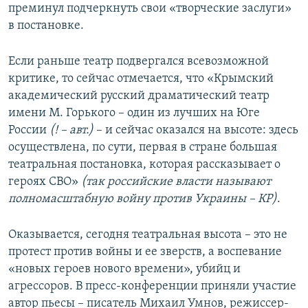
преминул подчеркнуть свои «творческие заслуги»
в постановке.
Если раньше театр подвергался всевозможной
критике, то сейчас отмечается, что «Крымский
академический русский драматический театр
имени М. Горького – один из лучших на Юге
России
(! – авт.)
– и сейчас оказался на высоте: здесь
осуществлена, по сути, первая в стране большая
театральная постановка, которая рассказывает о
героях СВО»
(так российские власти называют
полномасштабную войну против Украины
– КР)
.
Оказывается, сегодня театральная высота – это не
протест против войны и ее зверств, а воспевание
«новых героев нового времени», убийц и
агрессоров. В пресс-конференции приняли участие
автор пьесы – писатель Михаил Умнов, режиссер-