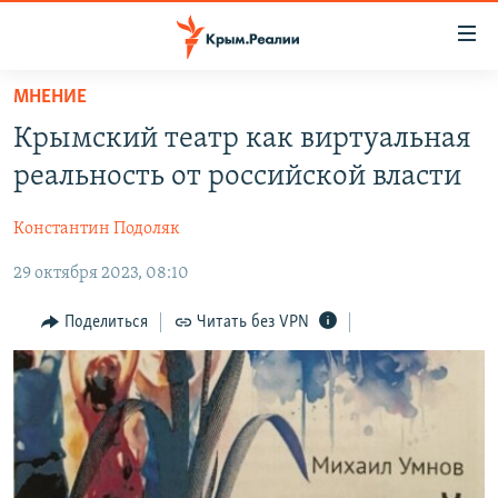
Доступность
ссылки
Вернуться
МНЕНИЕ
к
НОВОСТИ
Крымский театр как виртуальная
основному
СПЕЦПРОЕКТЫ
содержанию
реальность от российской власти
ВОДА
Вернутся
ГРУЗ 200
к
Константин Подоляк
ИСТОРИЯ
КАРТА ВОЕННЫХ ОБЪЕКТОВ КРЫМА
главной
29 октября 2023, 08:10
ЕЩЕ
11 ЛЕТ ОККУПАЦИИ КРЫМА. 11 ИСТОРИЙ СОПРОТИВЛЕНИЯ
навигации
Вернутся
РАДІО СВОБОДА
ИНТЕРАКТИВ
Поделиться
Читать без VPN
к
КАК ОБОЙТИ БЛОКИРОВКУ
ИНФОГРАФИКА
поиску
ТЕЛЕПРОЕКТ КРЫМ.РЕАЛИИ
Українською
СОВЕТЫ ПРАВОЗАЩИТНИКОВ
Qırımtatar
ПРОПАВШИЕ БЕЗ ВЕСТИ