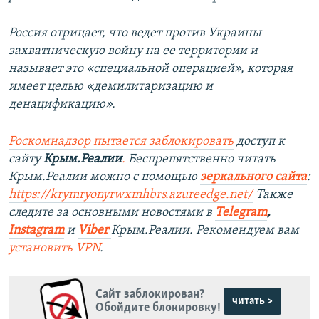
Россия отрицает, что ведет против Украины
захватническую войну на ее территории и
называет это «специальной операцией», которая
имеет целью «демилитаризацию и
денацификацию».
Роскомнадзор пытается заблокировать
доступ к
сайту
Крым.Реалии
.
Беспрепятственно читать
Крым.Реалии можно с помощью
зеркального сайта
:
https://krymryonyrwxmhbrs.azureedge.net/
Также
следите за основными новостями в
Telegram
,
Instagram
и
Viber
Крым.Реалии. Рекомендуем вам
установить
VPN
.
Сайт заблокирован?
читать >
Обойдите блокировку!