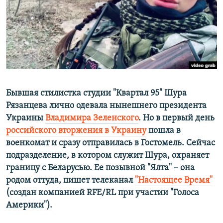
ПРИСОЕДИНЯЙТЕСЬ!
ПОБЕДИТЕЛЕЙ НЕ СУДЯТ?
КРЫМ.НЕПОКОРЕННЫЙ
ELIFBE
УКРАИНСКАЯ ПРОБЛЕМА КРЫМА
Все сайты RFE/RL
Бывшая стилистка студии "Квартал 95" Шура
Рязанцева лично одевала нынешнего президента
Украины
Владимира Зеленского
. Но в первый день
российского вторжения в Украину
пошла в
военкомат и сразу отправилась в Гостомель. Сейчас
подразделение, в котором служит Шура, охраняет
границу с Беларусью. Ее позывной "Ялта" – она
родом оттуда, пишет телеканал
"Настоящее Время"
​
(создан компанией RFE/RL при участии "Голоса
Америки"). ​