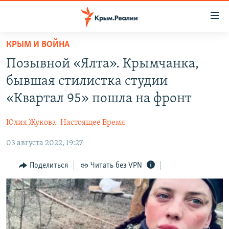
Доступность
ссылки
Вернуться
КРЫМ И ВОЙНА
к
НОВОСТИ
Позывной «Ялта». Крымчанка,
основному
СПЕЦПРОЕКТЫ
содержанию
бывшая стилистка студии
ВОДА
Вернутся
ГРУЗ 200
«Квартал 95» пошла на фронт
к
ИСТОРИЯ
КАРТА ВОЕННЫХ ОБЪЕКТОВ КРЫМА
главной
Юлия Жукова
Настоящее Время
ЕЩЕ
11 ЛЕТ ОККУПАЦИИ КРЫМА. 11 ИСТОРИЙ СОПРОТИВЛЕНИЯ
навигации
Вернутся
03 августа 2022, 19:27
РАДІО СВОБОДА
ИНТЕРАКТИВ
к
КАК ОБОЙТИ БЛОКИРОВКУ
ИНФОГРАФИКА
Поделиться
Читать без VPN
поиску
ТЕЛЕПРОЕКТ КРЫМ.РЕАЛИИ
Українською
СОВЕТЫ ПРАВОЗАЩИТНИКОВ
Qırımtatar
ПРОПАВШИЕ БЕЗ ВЕСТИ