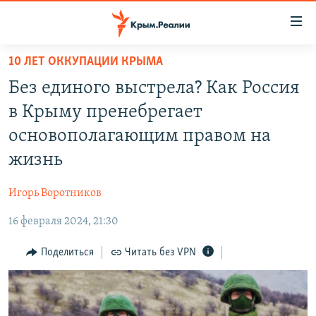
Доступность
ссылки
Вернуться
10 ЛЕТ ОККУПАЦИИ КРЫМА
к
НОВОСТИ
Без единого выстрела? Как Россия
основному
СПЕЦПРОЕКТЫ
содержанию
в Крыму пренебрегает
ВОДА
Вернутся
ГРУЗ 200
основополагающим правом на
к
ИСТОРИЯ
КАРТА ВОЕННЫХ ОБЪЕКТОВ КРЫМА
жизнь
главной
ЕЩЕ
11 ЛЕТ ОККУПАЦИИ КРЫМА. 11 ИСТОРИЙ СОПРОТИВЛЕНИЯ
навигации
Игорь Воротников
Вернутся
РАДІО СВОБОДА
ИНТЕРАКТИВ
к
16 февраля 2024, 21:30
КАК ОБОЙТИ БЛОКИРОВКУ
ИНФОГРАФИКА
поиску
Поделиться
Читать без VPN
ТЕЛЕПРОЕКТ КРЫМ.РЕАЛИИ
Українською
СОВЕТЫ ПРАВОЗАЩИТНИКОВ
Qırımtatar
ПРОПАВШИЕ БЕЗ ВЕСТИ