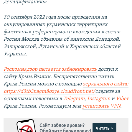
денацификацию».
30 сентября 2022 года после проведения на
оккупированных украинских территориях
фиктивных референдумов о вхождении в состав
России Москва объявила об аннексии Донецкой,
Запорожской, Луганской и Херсонской областей
Украины.
Роскомнадзор пытается заблокировать
доступ к
сайту Крым.Реалии. Беспрепятственно читать
Крым.Реалии можно с помощью
зеркального сайта:
https://d3tb3nagm8qzye.cloudfront.net/
следите за
основными новостями в
Telegram
,
Instagram
и
Viber
Крым.Реалии. Рекомендуем вам
установить VPN
.
Сайт заблокирован?
читать >
Обойдите блокировку!