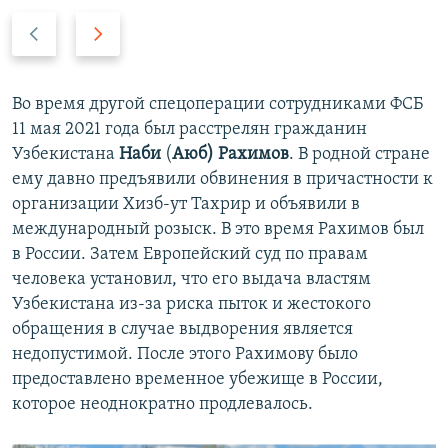
П
С
р
л
е
е
д
д
Во время другой спецоперации сотрудниками ФСБ
ы
у
11 мая 2021 года был расстрелян гражданин
д
ю
Узбекистана
Наби
(
Аюб
)
Рахимов
. В родной стране
у
щ
ему давно предъявили обвинения в причастности к
щ
и
организации Хизб-ут Тахрир и объявили в
и
й
международный розыск. В это время Рахимов был
й
с
в России. Затем Европейский суд по правам
с
л
человека установил, что его выдача властям
л
а
Узбекистана из-за риска пыток и жестокого
а
й
обращения в случае выдворения является
й
д
недопустимой. После этого Рахимову было
д
предоставлено временное убежище в России,
которое неоднократно продлевалось.