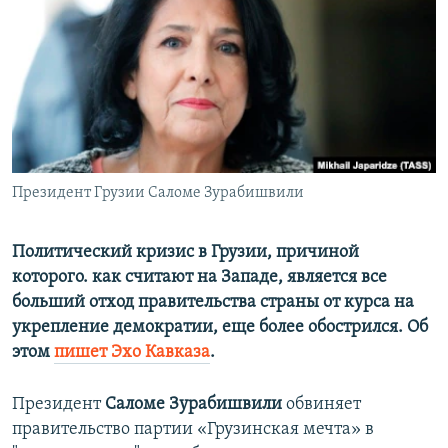
ПРИСОЕДИНЯЙТЕСЬ!
ПОБЕДИТЕЛЕЙ НЕ СУДЯТ?
КРЫМ.НЕПОКОРЕННЫЙ
ELIFBE
УКРАИНСКАЯ ПРОБЛЕМА КРЫМА
Все сайты RFE/RL
Президент Грузии Саломе Зурабишвили
Политический кризис в Грузии, причиной
которого. как считают на Западе, является все
больший отход правительства страны от курса на
укрепление демократии, еще более обострился. Об
этом
пишет Эхо Кавказа
.
Президент
Саломе Зурабишвили
обвиняет
правительство партии «Грузинская мечта» в