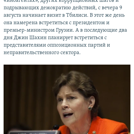
«иноагентах», других коррупционных шагов и
подрывающих демократию действий, с вечера 9
августа начинает визит в Тбилиси. В этот же день
она намерена встретиться с президентом и
премьер-министром Грузии. А в последующие два
дня Джин Шахин планирует встретиться с
представителями оппозиционных партий и
неправительственного сектора.