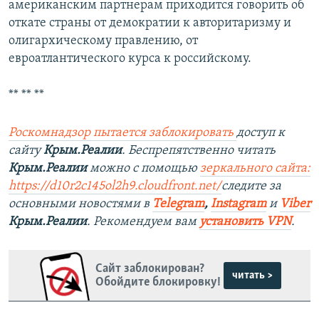
американским партнерам приходится говорить об
откате страны от демократии к авторитаризму и
олигархическому правлению, от
евроатлантического курса к российскому.
** ** **
Роскомнадзор пытается заблокировать
доступ к
сайту
Крым.Реалии
. Беспрепятственно читать
Крым.Реалии
можно с помощью
зеркального сайта:
https://d10r2c145ol2h9.cloudfront.net/
следите за
основными новостями в
Telegram
,
Instagram
и
Viber
Крым.Реалии
. Рекомендуем вам
установить VPN
.
Сайт заблокирован?
читать >
Обойдите блокировку!