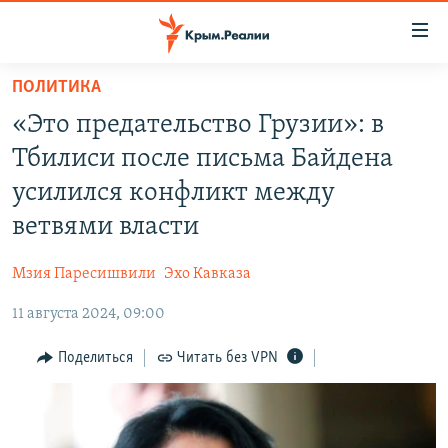
Доступность
ссылки
Вернуться
ПОЛИТИКА
к
НОВОСТИ
«Это предательство Грузии»: в
основному
СПЕЦПРОЕКТЫ
содержанию
Тбилиси после письма Байдена
ВОДА
Вернутся
ГРУЗ 200
усилился конфликт между
к
ИСТОРИЯ
КАРТА ВОЕННЫХ ОБЪЕКТОВ КРЫМА
ветвями власти
главной
ЕЩЕ
11 ЛЕТ ОККУПАЦИИ КРЫМА. 11 ИСТОРИЙ СОПРОТИВЛЕНИЯ
навигации
Мзия Паресишвили
Эхо Кавказа
Вернутся
РАДІО СВОБОДА
ИНТЕРАКТИВ
к
11 августа 2024, 09:00
КАК ОБОЙТИ БЛОКИРОВКУ
ИНФОГРАФИКА
поиску
Поделиться
Читать без VPN
ТЕЛЕПРОЕКТ КРЫМ.РЕАЛИИ
Українською
СОВЕТЫ ПРАВОЗАЩИТНИКОВ
Qırımtatar
ПРОПАВШИЕ БЕЗ ВЕСТИ