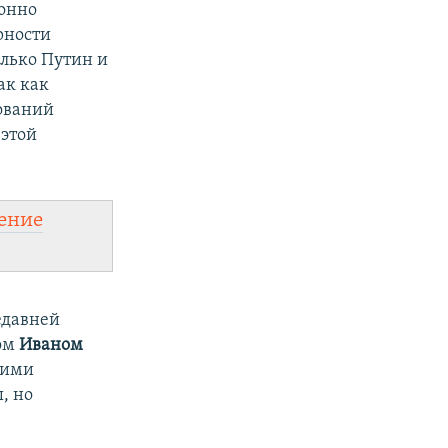
ионно
рности
лько Путин и
ак как
ований
 этой
ение
едавней
гом
Иваном
гими
, но