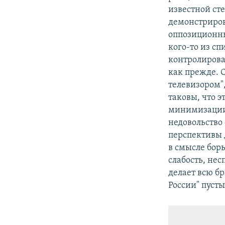
известной ст
демонстриров
оппозиционны
кого-то из сп
контролирова
как прежде. 
телевизором",
таковы, что э
минимизации 
недовольство
перспективы 
в смысле бор
слабость, не
делает всю бр
России" пуст