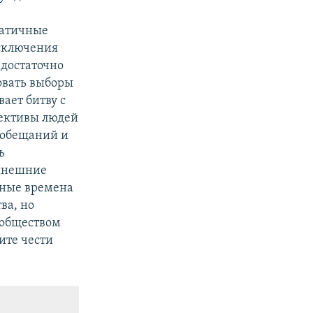
,
матичные
исключения
 достаточно
овать выборы
ает битву с
пективы людей
о обещаний и
ь
нынешние
дные времена
ва, но
 обществом
ите чести