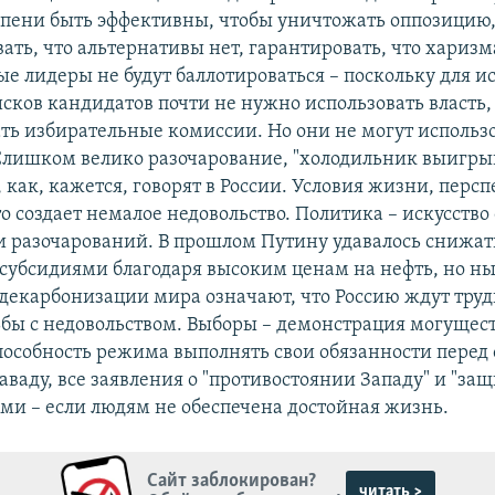
епени быть эффективны, чтобы уничтожать оппозицию
ать, что альтернативы нет, гарантировать, что хариз
е лидеры не будут баллотироваться – поскольку для 
исков кандидатов почти не нужно использовать власть,
ть избирательные комиссии. Но они не могут использ
Слишком велико разочарование, "холодильник выигрыв
 как, кажется, говорят в России. Условия жизни, перс
то создает немалое недовольство. Политика – искусств
разочарований. В прошлом Путину удавалось снижат
 субсидиями благодаря высоким ценам на нефть, но 
декарбонизации мира означают, что Россию ждут тру
ьбы с недовольством. Выборы – демонстрация могущест
способность режима выполнять свои обязанности перед
аваду, все заявления о "противостоянии Западу" и "защ
ыми – если людям не обеспечена достойная жизнь.
Сайт заблокирован?
читать >