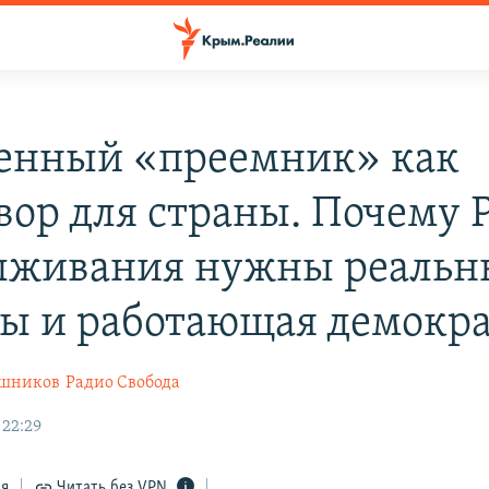
енный «преемник» как
вор для страны. Почему 
ыживания нужны реальн
ы и работающая демокр
ышников
Радио Свобода
 22:29
ся
Читать без VPN