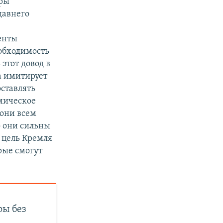
оры
давнего
центы
еобходимость
 этот довод в
а имитирует
ставлять
омическое
 они всем
о они сильны
я цель Кремля
рые смогут
ры без