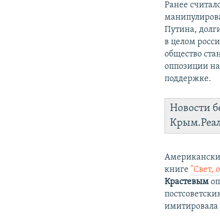
Ранее считал
манипулирова
Путина, долг
в целом росси
общество ста
оппозиции нав
поддержке.
Новости б
Крым.Реа
Американский
книге
"Свет,
Крастевым
оп
постсоветски
имитировала 