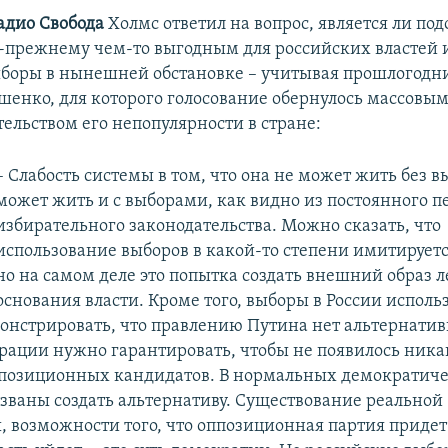
адио Свобода
Холмс ответил на вопрос, является ли по
-прежнему чем-то выгодным для российских властей 
боры в нынешней обстановке – учитывая прошлогодн
енко, для которого голосование обернулось массовы
тельством его непопулярности в стране:
– Слабость системы в том, что она не может жить без в
может жить и с выборами, как видно из постоянного п
избирательного законодательства. Можно сказать, что
использование выборов в какой-то степени имитируетс
но на самом деле это попытка создать внешний образ 
основания власти. Кроме того, выборы в России исполь
онстрировать, что правлению Путина нет альтернативы
рации нужно гарантировать, чтобы не появилось ник
позиционных кандидатов. В нормальных демократиче
званы создать альтернативу. Существование реальной
 возможности того, что оппозиционная партия придет 