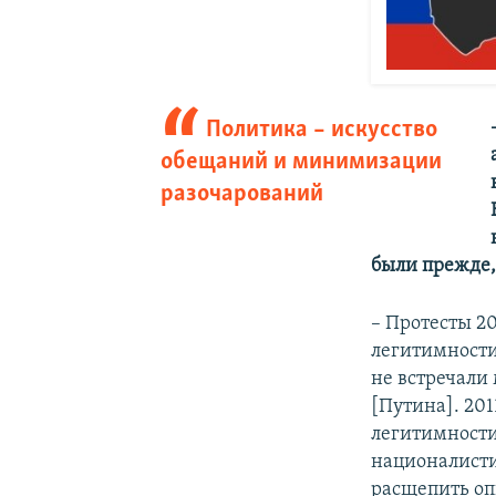
Политика – искусство
обещаний и минимизации
разочарований
были прежде,
– Протесты 2
легитимности
не встречали
[Путина]. 20
легитимности
националисти
расщепить оп