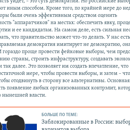
сть уйдет, – это суть демократии. Но российские выб
т иным способом. Кроме того, по крайней мере до не
оры были очень эффективным средством оценить
ость "аппаратчиков" на местах: обеспечить явку, про
ртии и ее кандидатам. На самом деле, есть сильная н
ть, что правительство может что-то делать. У нас есть
управляемая демократия имитирует не демократию, он
И гораздо проще провести фейковые выборы, чем предо
ению страны, строить инфраструктуру, создавать экон
 так далее. Это позволяет им создать впечатление, что
остаточной мере, чтобы провести выборы, и затем – чт
тобы отодвинуть в сторону все альтернативы. Основна
ить появление любых организованных контрэлит, кото
в нынешней власти.
БОЛЬШЕ ПО ТЕМЕ:
Заблокированные в России: выбо
вариантов выбора