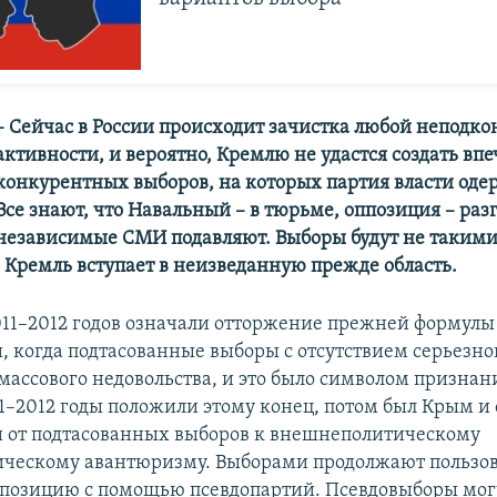
– Сейчас в России происходит зачистка любой неподк
активности, и вероятно, Кремлю не удастся создать вп
конкурентных выборов, на которых партия власти одер
Все знают, что Навальный – в тюрьме, оппозиция – раз
независимые СМИ подавляют. Выборы будут не такими
 Кремль вступает в неизведанную прежде область.
011–2012 годов означали отторжение прежней формулы
, когда подтасованные выборы с отсутствием серьезн
 массового недовольства, и это было символом призна
11–2012 годы положили этому конец, потом был Крым 
 от подтасованных выборов к внешнеполитическому
ческому авантюризму. Выборами продолжают пользов
позицию с помощью псевдопартий. Псевдовыборы мог