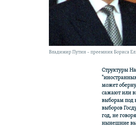
Владимир Путин – преемник Бориса Ельц
Структуры На
"иностранным
может оберну
сажают или в
выборам под 
выборов Госд
год, не гово
нынешние выб