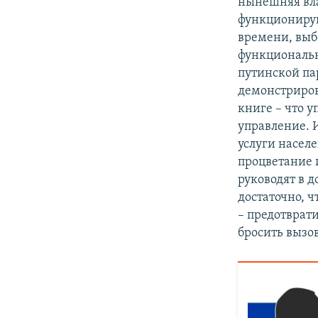
нынешняя вла
функционирую
времени, выб
функциональн
путинской па
демонстрирова
книге – что 
управление. 
услуги насел
процветание и
руководят в д
достаточно, ч
– предотврат
бросить вызо