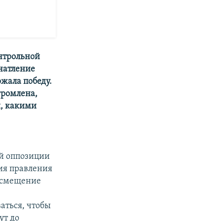
онтрольной
ечатление
жала победу.
громлена,
, какими
ой оппозиции
ния правления
и смещение
аться, чтобы
ут до