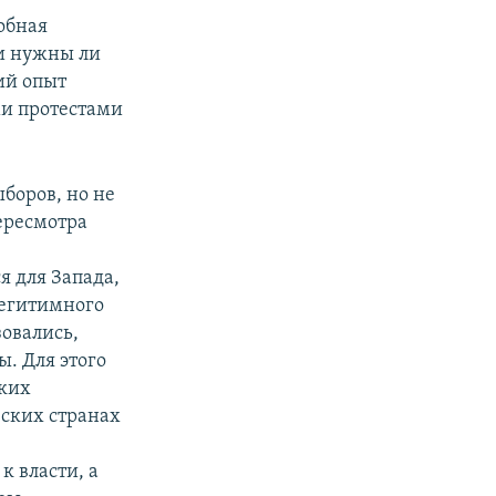
добная
и нужны ли
ий опыт
ми протестами
ыборов, но не
ересмотра
я для Запада,
легитимного
зовались,
. Для этого
аких
ских странах
к власти, а