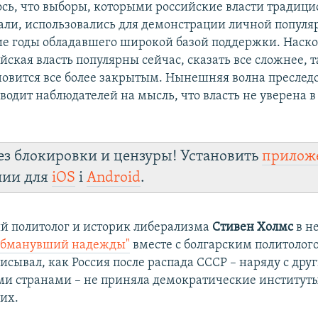
ось, что выборы, которыми российские власти традиц
ли, использовались для демонстрации личной популя
ие годы обладавшего широкой базой поддержки. Наско
йская власть популярны сейчас, сказать все сложнее, т
новится все более закрытым. Нынешняя волна преслед
одит наблюдателей на мысль, что власть не уверена в
ез блокировки и цензуры! Установить
прилож
лии для
iOS
і
Android
.
 политолог и историк либерализма
Стивен Холмс
в н
 обманувший надежды"
вместе с болгарским политоло
исывал, как Россия после распада СССР – наряду с дру
ми странами – не приняла демократические институты
их.