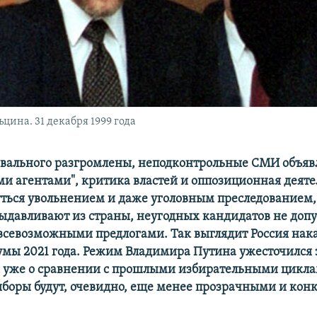
ина. 31 декабря 1999 года
вального разгромлены, неподконтрольные СМИ объя
и агентами", критика властей и оппозиционная деяте
ться увольнением и даже уголовным преследованием,
ыдавливают из страны, неугодных кандидатов не допу
всевозможными предлогами. Так выглядит Россия нак
умы 2021 года. Режим Владимира Путина ужесточился
ря уже о сравнении с прошлыми избирательными цикла
оры будут, очевидно, еще менее прозрачными и кон