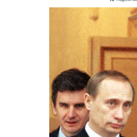
ПОБЕДИТЕЛЕЙ НЕ СУДЯТ?
КРЫМ.НЕПОКОРЕННЫЙ
ELIFBE
УКРАИНСКАЯ ПРОБЛЕМА КРЫМА