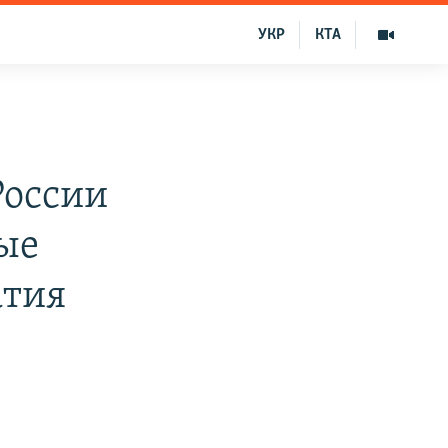
УКР
КТА
России
ые
атия