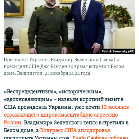
ПРИСОЕДИНЯЙТЕСЬ!
ПОБЕДИТЕЛЕЙ НЕ СУДЯТ?
КРЫМ.НЕПОКОРЕННЫЙ
ELIFBE
УКРАИНСКАЯ ПРОБЛЕМА КРЫМА
Все сайты RFE/RL
Президент Украины Владимир Зеленский (слева) и
президент США Джо Байден во время встречи в Белом
доме. Вашингтон, 21 декабря 2022 года
«Беспрецедентным», «историческим»,
«вдохновляющим» – назвали короткий визит в
США президента Украины, уже почти
10 месяцев
отражающего широкомасштабную агрессию
России
. Владимира Зеленского тепло встретили в
Белом доме, а
Конгресс США аплодировал
президенту Украины стоя.
Радіо Свобода собрало