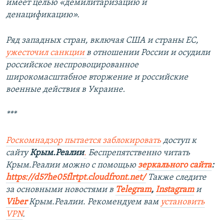
имеет целью «демилитаризацию и
денацификацию».
Ряд западных стран, включая США и страны ЕС,
ужесточил санкции
в отношении России и осудили
российское неспровоцированное
широкомасштабное вторжение и российские
военные действия в Украине.
***
Роскомнадзор пытается заблокировать
доступ к
сайту
Крым.Реалии
.
Беспрепятственно читать
Крым.Реалии можно с помощью
зеркального сайта
:
https://d57he05flrtpt.cloudfront.net/
Также следите
за основными новостями в
Telegram
,
Instagram
и
Viber
Крым.Реалии. Рекомендуем вам
установить
VPN
.