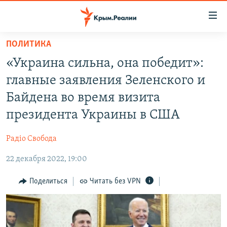
Доступность
ссылки
Вернуться
ПОЛИТИКА
к
НОВОСТИ
«Украина сильна, она победит»:
основному
СПЕЦПРОЕКТЫ
содержанию
главные заявления Зеленского и
ВОДА
Вернутся
ГРУЗ 200
Байдена во время визита
к
ИСТОРИЯ
КАРТА ВОЕННЫХ ОБЪЕКТОВ КРЫМА
президента Украины в США
главной
ЕЩЕ
11 ЛЕТ ОККУПАЦИИ КРЫМА. 11 ИСТОРИЙ СОПРОТИВЛЕНИЯ
навигации
Радіо Свобода
Вернутся
РАДІО СВОБОДА
ИНТЕРАКТИВ
к
22 декабря 2022, 19:00
КАК ОБОЙТИ БЛОКИРОВКУ
ИНФОГРАФИКА
поиску
Поделиться
Читать без VPN
ТЕЛЕПРОЕКТ КРЫМ.РЕАЛИИ
Українською
СОВЕТЫ ПРАВОЗАЩИТНИКОВ
Qırımtatar
ПРОПАВШИЕ БЕЗ ВЕСТИ