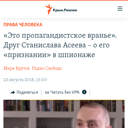
Доступность
ссылки
Вернуться
ПРАВА ЧЕЛОВЕКА
к
НОВОСТИ
«Это пропагандистское вранье».
основному
СПЕЦПРОЕКТЫ
содержанию
Друг Станислава Асеева – о его
ВОДА
Вернутся
ГРУЗ 200
«признании» в шпионаже
к
ИСТОРИЯ
КАРТА ВОЕННЫХ ОБЪЕКТОВ КРЫМА
главной
Марк Крутов
Радио Свобода
ЕЩЕ
11 ЛЕТ ОККУПАЦИИ КРЫМА. 11 ИСТОРИЙ СОПРОТИВЛЕНИЯ
навигации
Вернутся
23 августа 2018, 13:00
РАДІО СВОБОДА
ИНТЕРАКТИВ
к
КАК ОБОЙТИ БЛОКИРОВКУ
ИНФОГРАФИКА
Поделиться
Читать без VPN
поиску
ТЕЛЕПРОЕКТ КРЫМ.РЕАЛИИ
Українською
СОВЕТЫ ПРАВОЗАЩИТНИКОВ
Qırımtatar
ПРОПАВШИЕ БЕЗ ВЕСТИ