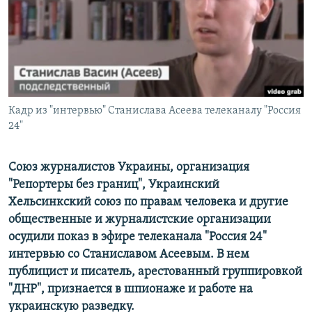
ПРИСОЕДИНЯЙТЕСЬ!
ПОБЕДИТЕЛЕЙ НЕ СУДЯТ?
КРЫМ.НЕПОКОРЕННЫЙ
ELIFBE
УКРАИНСКАЯ ПРОБЛЕМА КРЫМА
Все сайты RFE/RL
Кадр из "интервью" Станислава Асеева телеканалу "Россия
24"
Союз журналистов Украины, организация
"Репортеры без границ", Украинский
Хельсинкский союз по правам человека и другие
общественные и журналистские организации
осудили показ в эфире телеканала "Россия 24"
интервью со Станиславом Асеевым. В нем
публицист и писатель, арестованный группировкой
"ДНР", признается в шпионаже и работе на
украинскую разведку.