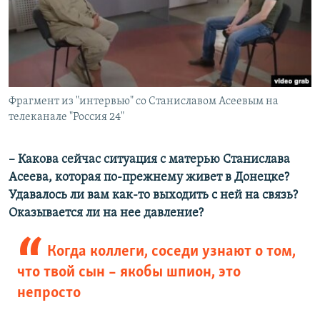
Фрагмент из "интервью" со Станиславом Асеевым на
телеканале "Россия 24"
– Какова сейчас ситуация с матерью Станислава
Асеева, которая по-прежнему живет в Донецке?
Удавалось ли вам как-то выходить с ней на связь?
Оказывается ли на нее давление?
Когда коллеги, соседи узнают о том,
что твой сын – якобы шпион, это
непросто