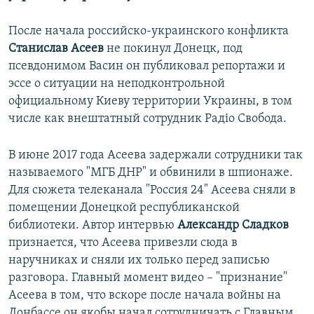
После начала российско-украинского конфликта
Станислав Асеев
не покинул Донецк, под
псевдонимом Васин он публиковал репортажи и
эссе о ситуации на неподконтрольной
официальному Киеву территории Украины, в том
числе как внештатный сотрудник Радіо Свобода.
В июне 2017 года Асеева задержали сотрудники так
называемого "МГБ ДНР" и обвинили в шпионаже.
Для сюжета телеканала "Россия 24" Асеева сняли в
помещении Донецкой республиканской
библиотеки. Автор интервью
Александр Сладков
признается, что Асеева привезли сюда в
наручниках и сняли их только перед записью
разговора. Главный момент видео – "признание"
Асеева в том, что вскоре после начала войны на
Донбассе он якобы начал сотрудничать с Главным