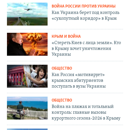
ВОЙНА РОССИИ ПРОТИВ УКРАИНЫ
Как Украина берет под контроль
«сухопутный коридор» в Крым
КРЫМ И ВОЙНА
«Стереть Киев с лица земли». Кто
в Крыму хочет уничтожения
Украины
ОБЩЕСТВО
Как Россия «мотивирует»
крымских абитуриентов
поступать в вузы Украины
ОБЩЕСТВО
Война на пляжах и тотальный
контроль: главные вызовы
курортного сезона-2026 в Крыму