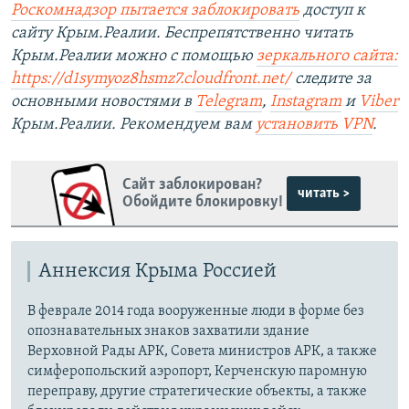
Роскомнадзор пытается заблокировать
доступ к
сайту Крым.Реалии. Беспрепятственно читать
Крым.Реалии можно с помощью
зеркального сайта:
https://d1symyoz8hsmz7.cloudfront.net/
следите за
основными новостями в
Telegram
,
Instagram
и
Viber
Крым.Реалии. Рекомендуем вам
установить VPN
.
Сайт заблокирован?
читать >
Обойдите блокировку!
Аннексия Крыма Россией
В феврале 2014 года вооруженные люди в форме без
опознавательных знаков захватили здание
Верховной Рады АРК, Совета министров АРК, а также
симферопольский аэропорт, Керченскую паромную
переправу, другие стратегические объекты, а также