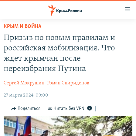
Доступность
ссылки
Вернуться
КРЫМ И ВОЙНА
к
НОВОСТИ
Призыв по новым правилам и
основному
СПЕЦПРОЕКТЫ
содержанию
российская мобилизация. Что
ВОДА
Вернутся
ГРУЗ 200
ждет крымчан после
к
ИСТОРИЯ
КАРТА ВОЕННЫХ ОБЪЕКТОВ КРЫМА
переизбрания Путина
главной
ЕЩЕ
11 ЛЕТ ОККУПАЦИИ КРЫМА. 11 ИСТОРИЙ СОПРОТИВЛЕНИЯ
навигации
Сергей Мокрушин
Роман Спиридонов
Вернутся
РАДІО СВОБОДА
ИНТЕРАКТИВ
к
27 марта 2024, 09:00
КАК ОБОЙТИ БЛОКИРОВКУ
ИНФОГРАФИКА
поиску
Поделиться
Читать без VPN
ТЕЛЕПРОЕКТ КРЫМ.РЕАЛИИ
Українською
СОВЕТЫ ПРАВОЗАЩИТНИКОВ
Qırımtatar
ПРОПАВШИЕ БЕЗ ВЕСТИ