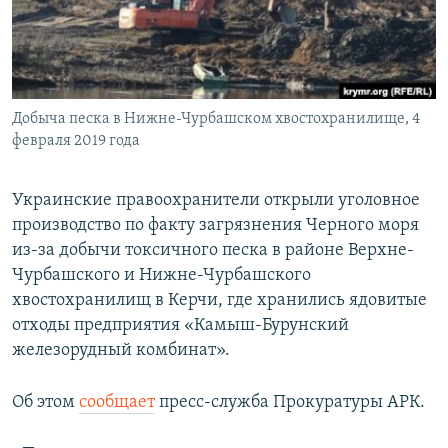
ПРИСОЕДИНЯЙТЕСЬ!
ПОБЕДИТЕЛЕЙ НЕ СУДЯТ?
КРЫМ.НЕПОКОРЕННЫЙ
ELIFBE
Добыча песка в Нижне-Чурбашском хвостохранилище, 4
УКРАИНСКАЯ ПРОБЛЕМА КРЫМА
февраля 2019 года
Все сайты RFE/RL
Украинские правоохранители открыли уголовное
производство по факту загрязнения Черного моря
из-за добычи токсичного песка в районе Верхне-
Чурбашского и Нижне-Чурбашского
хвостохранилищ в Керчи, где хранились ядовитые
отходы предприятия «Камыш-Бурунский
железорудный комбинат».
Об этом
сообщает
пресс-служба Прокуратуры АРК.