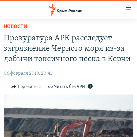
Доступность
ссылки
Вернуться
НОВОСТИ
к
НОВОСТИ
Прокуратура АРК расследует
основному
СПЕЦПРОЕКТЫ
содержанию
загрязнение Черного моря из-за
ВОДА
Вернутся
ГРУЗ 200
добычи токсичного песка в Керчи
к
ИСТОРИЯ
КАРТА ВОЕННЫХ ОБЪЕКТОВ КРЫМА
главной
06 февраля 2019, 20:41
ЕЩЕ
11 ЛЕТ ОККУПАЦИИ КРЫМА. 11 ИСТОРИЙ СОПРОТИВЛЕНИЯ
навигации
Вернутся
Поделиться
Читать без VPN
РАДІО СВОБОДА
ИНТЕРАКТИВ
к
КАК ОБОЙТИ БЛОКИРОВКУ
ИНФОГРАФИКА
поиску
ТЕЛЕПРОЕКТ КРЫМ.РЕАЛИИ
Українською
СОВЕТЫ ПРАВОЗАЩИТНИКОВ
Qırımtatar
ПРОПАВШИЕ БЕЗ ВЕСТИ