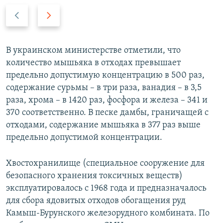
П
С
р
л
е
е
д
д
В украинском министерстве отметили, что
ы
у
количество мышьяка в отходах превышает
д
ю
предельно допустимую концентрацию в 500 раз,
у
щ
содержание сурьмы – в три раза, ванадия – в 3,5
щ
и
раза, хрома – в 1420 раз, фосфора и железа – 341 и
и
й
370 соответственно. В песке дамбы, граничащей с
й
с
отходами, содержание мышьяка в 377 раз выше
с
л
предельно допустимой концентрации.
л
а
а
й
Хвостохранилище (специальное сооружение для
й
д
безопасного хранения токсичных веществ)
д
эксплуатировалось с 1968 года и предназначалось
для сбора ядовитых отходов обогащения руд
Камыш-Бурунского железорудного комбината. По