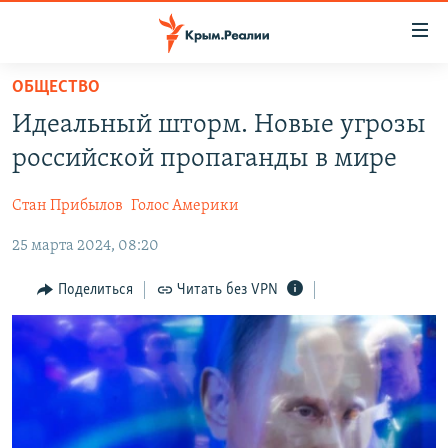
Доступность
ссылки
Вернуться
ОБЩЕСТВО
к
НОВОСТИ
Идеальный шторм. Новые угрозы
основному
СПЕЦПРОЕКТЫ
содержанию
российской пропаганды в мире
ВОДА
Вернутся
ГРУЗ 200
к
Стан Прибылов
Голос Америки
ИСТОРИЯ
КАРТА ВОЕННЫХ ОБЪЕКТОВ КРЫМА
главной
25 марта 2024, 08:20
ЕЩЕ
11 ЛЕТ ОККУПАЦИИ КРЫМА. 11 ИСТОРИЙ СОПРОТИВЛЕНИЯ
навигации
Вернутся
РАДІО СВОБОДА
ИНТЕРАКТИВ
Поделиться
Читать без VPN
к
КАК ОБОЙТИ БЛОКИРОВКУ
ИНФОГРАФИКА
поиску
ТЕЛЕПРОЕКТ КРЫМ.РЕАЛИИ
Українською
СОВЕТЫ ПРАВОЗАЩИТНИКОВ
Qırımtatar
ПРОПАВШИЕ БЕЗ ВЕСТИ