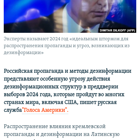
ПРИСОЕДИНЯЙТЕСЬ!
ПОБЕДИТЕЛЕЙ НЕ СУДЯТ?
КРЫМ.НЕПОКОРЕННЫЙ
ELIFBE
Эксперты называют 2024 год «идеальным штормом для
УКРАИНСКАЯ ПРОБЛЕМА КРЫМА
распространения пропаганды и угроз, возникающих из
Все сайты RFE/RL
дезинформации»
Российская пропаганда и методы дезинформации
представляют особенную угрозу действия
дезинформационных структур в преддверии
выборов 2024 года, которые пройдут во многих
странах мира, включая США, пишет русская
служба
"Голоса Америки".
Распространение влияния кремлевской
пропаганды и дезинформации на Латинскую