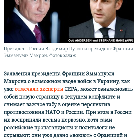
ПРИСОЕДИНЯЙТЕСЬ!
ПОБЕДИТЕЛЕЙ НЕ СУДЯТ?
КРЫМ.НЕПОКОРЕННЫЙ
ELIFBE
УКРАИНСКАЯ ПРОБЛЕМА КРЫМА
Все сайты RFE/RL
Президент России Владимир Путин и президент Франции
Эммануэль Макрон. Фотоколлаж
Заявления президента Франции Эммануэля
Макрона о возможном вводе войск в Украину, как
уже
отмечали эксперты
CEPA, может ознаменовать
собой новую страницу в текущем конфликте и
снимает важное табу в оценке перспектив
противостояния НАТО и России. При этом в России
их восприняли весьма нервозно, хотя сами
российские пропагандисты и политологи не
скрывают: они уже давно «воюют» с Францией и