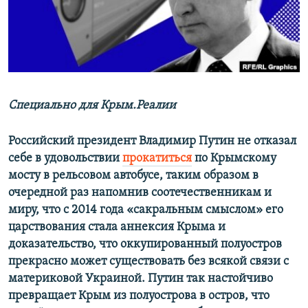
ПРИСОЕДИНЯЙТЕСЬ!
ПОБЕДИТЕЛЕЙ НЕ СУДЯТ?
КРЫМ.НЕПОКОРЕННЫЙ
ELIFBE
УКРАИНСКАЯ ПРОБЛЕМА КРЫМА
Все сайты RFE/RL
Специально для Крым.Реалии
Российский президент Владимир Путин не отказал
себе в удовольствии
прокатиться
по Крымскому
мосту в рельсовом автобусе, таким образом в
очередной раз напомнив соотечественникам и
миру, что с 2014 года «сакральным смыслом» его
царствования стала аннексия Крыма и
доказательство, что оккупированный полуостров
прекрасно может существовать без всякой связи с
материковой Украиной. Путин так настойчиво
превращает Крым из полуострова в остров, что